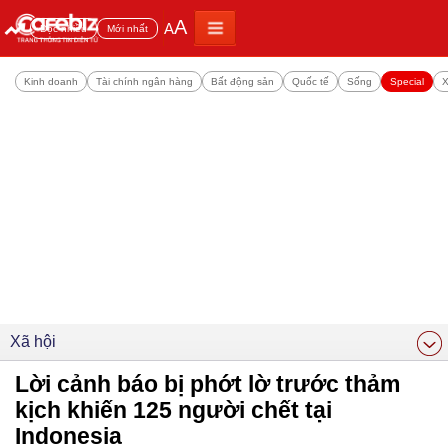
A
A
Đọc nhiều
Mới nhất
Kinh doanh
Tài chính ngân hàng
Bất động sản
Quốc tế
Sống
Special
X
Xã hội
Lời cảnh báo bị phớt lờ trước thảm
kịch khiến 125 người chết tại
Indonesia