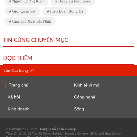
Người Chứng Kiến
Bóng Đá Indonesia
Giới Quan Sát
Liên Đoàn Bóng Đá
Cầu Thủ Xuất Sắc Nhất
TIN CÙNG CHUYÊN MỤC
ĐỌC THÊM
Lên đầu trang
Trang chủ
Kinh tế vĩ mô
Xã hội
Công nghệ
Kinh doanh
Sống
© Copyright 2012 - 2026 -
Công ty Cổ phần VCCorp.
Tầng 17, 19, 20, 21 Toà nhà Center Building - Hapulico Complex, Số 01, phố Nguyễn Huy