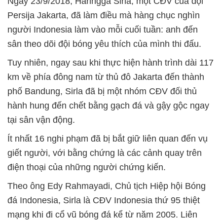
Ngày 23/9/2018, Haringga Sirla, một CĐV của đội
Persija Jakarta, đã làm điều mà hàng chục nghìn
người Indonesia làm vào mỗi cuối tuần: anh đến
sân theo dõi đội bóng yêu thích của mình thi đấu.
Tuy nhiên, ngay sau khi thực hiện hành trình dài 117
km về phía đông nam từ thủ đô Jakarta đến thành
phố Bandung, Sirla đã bị một nhóm CĐV đối thủ
hành hung đến chết bằng gạch đá và gậy gộc ngay
tại sân vận động.
Ít nhất 16 nghi phạm đã bị bắt giữ liên quan đến vụ
giết người, với bằng chứng là các cảnh quay trên
điện thoại của những người chứng kiến.
Theo ông Edy Rahmayadi, Chủ tịch Hiệp hội Bóng
đá Indonesia, Sirla là CĐV Indonesia thứ 95 thiệt
mạng khi đi cổ vũ bóng đá kể từ năm 2005. Liên