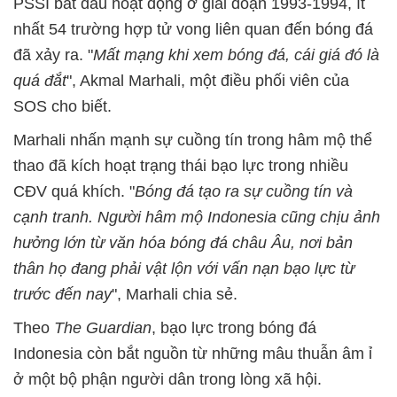
PSSI bắt đầu hoạt động ở giai đoạn 1993-1994, ít
nhất 54 trường hợp tử vong liên quan đến bóng đá
đã xảy ra. "
Mất mạng khi xem bóng đá, cái giá đó là
quá đắt
", Akmal Marhali, một điều phối viên của
SOS cho biết.
Marhali nhấn mạnh sự cuồng tín trong hâm mộ thể
thao đã kích hoạt trạng thái bạo lực trong nhiều
CĐV quá khích. "
Bóng đá tạo ra sự cuồng tín và
cạnh tranh. Người hâm mộ Indonesia cũng chịu ảnh
hưởng lớn từ văn hóa bóng đá châu Âu, nơi bản
thân họ đang phải vật lộn với vấn nạn bạo lực từ
trước đến nay
", Marhali chia sẻ.
Theo
The Guardian
, bạo lực trong bóng đá
Indonesia còn bắt nguồn từ những mâu thuẫn âm ỉ
ở một bộ phận người dân trong lòng xã hội.