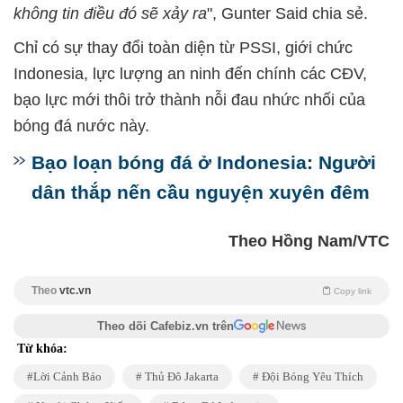
không tin điều đó sẽ xảy ra
", Gunter Said chia sẻ.
Chỉ có sự thay đổi toàn diện từ PSSI, giới chức
Indonesia, lực lượng an ninh đến chính các CĐV,
bạo lực mới thôi trở thành nỗi đau nhức nhối của
bóng đá nước này.
Bạo loạn bóng đá ở Indonesia: Người
dân thắp nến cầu nguyện xuyên đêm
Theo Hồng Nam/VTC
Theo
vtc.vn
Copy link
Theo dõi Cafebiz.vn trên
Từ khóa:
Lời Cảnh Báo
Thủ Đô Jakarta
Đội Bóng Yêu Thích