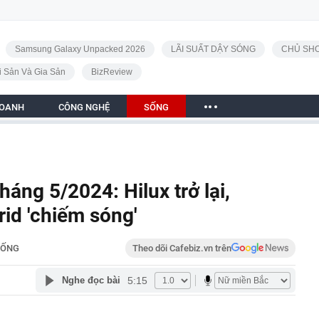
Samsung Galaxy Unpacked 2026
LÃI SUẤT DẬY SÓNG
CHỦ SHO
i Sản Và Gia Sản
BizReview
DOANH
CÔNG NGHỆ
SỐNG
háng 5/2024: Hilux trở lại,
rid 'chiếm sóng'
SỐNG
Theo dõi Cafebiz.vn trên
5:15
Nghe đọc bài