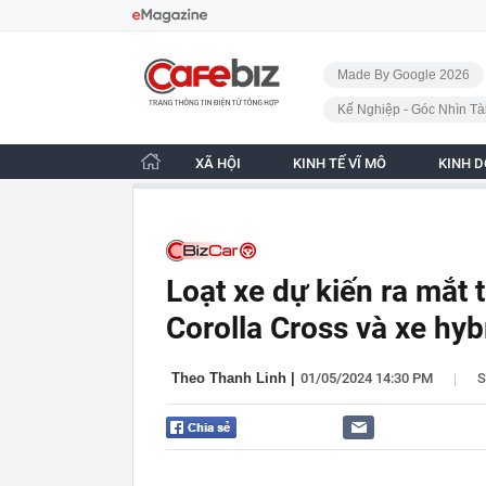
Bỏ qua điều hướng
CafeBiz - Trang chủ
Made By Google 2026
Kế Nghiệp - Góc Nhìn Tà
XÃ HỘI
KINH TẾ VĨ MÔ
KINH 
Loạt xe dự kiến ra mắt t
Corolla Cross và xe hyb
|
Theo Thanh Linh
|
01/05/2024 14:30 PM