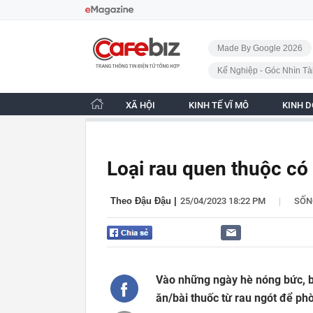
Bỏ qua điều hướng
CafeBiz - Trang chủ
Made By Google 2026
Kế Nghiệp - Góc Nhìn Tà
XÃ HỘI
KINH TẾ VĨ MÔ
KINH 
Loại rau quen thuộc có
|
Theo Đậu Đậu
|
25/04/2023 18:22 PM
SỐN
Vào những ngày hè nóng bức, b
ăn/bài thuốc từ rau ngót để ph