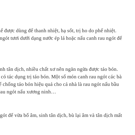
 được dùng để thanh nhiệt, hạ sốt, trị ho do phế nhiệt.
 ngót tươi dưới dạng nước ép lá hoặc nấu canh rau ngót để
nh tân dịch, nhiều chất xơ nên ngăn ngừa được táo bón.
có tác dụng trị táo bón. Một số món canh rau ngót các bà
ể chống táo bón hiệu quả cho cả nhà là rau ngót nấu bầu
, rau ngót nấu xương ninh…
gót để vừa bổ âm, sinh tân dịch, bù lại âm và tân dịch mất