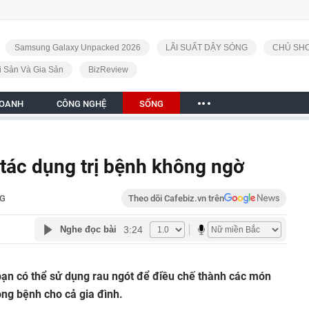
Samsung Galaxy Unpacked 2026
LÃI SUẤT DẬY SÓNG
CHỦ SHO
i Sản Và Gia Sản
BizReview
DOANH
CÔNG NGHỆ
SỐNG
 tác dụng trị bệnh không ngờ
G
Theo dõi Cafebiz.vn trên
3:24
Nghe đọc bài
ạn có thể sử dụng rau ngót để điều chế thành các món
òng bệnh cho cả gia đình.