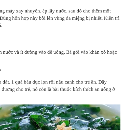
ùng máy xay nhuyễn, ép lấy nước, sau đó cho thêm một
Dùng hỗn hợp này bôi lên vùng da miệng bị nhiệt. Kiên trì
i.
êm nước và ít đường vào để uống. Bã gói vào khăn xô hoặc
ẻ
 đất, 1 quả bầu dục lợn rồi nấu canh cho trẻ ăn. Đây
dưỡng cho trẻ, nó còn là bài thuốc kích thích ăn uống ở