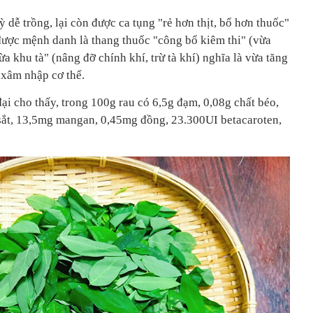
ỳ dễ trồng, lại còn được ca tụng "rẻ hơn thịt, bổ hơn thuốc"
 được mệnh danh là thang thuốc "công bổ kiêm thi" (vừa
a khu tà" (nâng đỡ chính khí, trừ tà khí) nghĩa là vừa tăng
t xâm nhập cơ thể.
i cho thấy, trong 100g rau có 6,5g đạm, 0,08g chất béo,
sắt, 13,5mg mangan, 0,45mg đồng, 23.300UI betacaroten,