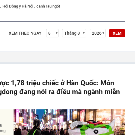
,
,
Hội Đông y Hà Nội
canh rau ngót
XEM THEO NGÀY
XEM
ợc 1,78 triệu chiếc ở Hàn Quốc: Món
gdong đang nói ra điều mà ngành miễn
g,
ổng