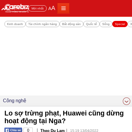
A
A
Đọc nhiều
Mới nhất
Kinh doanh
Tài chính ngân hàng
Bất động sản
Quốc tế
Sống
Special
X
Công nghệ
Lo sợ trừng phạt, Huawei cũng dừng
hoạt động tại Nga?
|
|
0
Theo Du Lam
15:19 13/04/2022