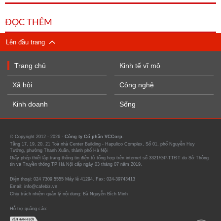
ĐỌC THÊM
Lên đầu trang
Trang chủ
Kinh tế vĩ mô
Xã hội
Công nghệ
Kinh doanh
Sống
© Copyright 2012 - 2026 -
Công ty Cổ phần VCCorp.
Tầng 17, 19, 20, 21 Toà nhà Center Building - Hapulico Complex, Số 01, phố Nguyễn Huy
Tưởng, phường Thanh Xuân, thành phố Hà Nội
Giấy phép thiết lập trang thông tin điện tử tổng hợp trên internet số 3321/GP-TTĐT do Sở Thông
tin và Truyền thông TP Hà Nội cấp ngày 03 tháng 07 năm 2019.
Điện thoại: 024 7309 5555 Máy lẻ 41294. Fax: 024-39743413
Email: info@cafebiz.vn
Chịu trách nhiệm quản lý nội dung: Bà Nguyễn Bích Minh
Hỗ trợ quảng cáo: