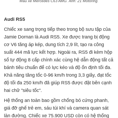
Mẫu xe Mercedes C63 AMG. Ảnh: 21 Motoring.
Audi RS5
Chiếc xe sang trọng tiếp theo trong bộ sưu tập của
Jamie Dornan là Audi RS5. Xe được trang bị động
cơ V6 tăng áp kép, dung tích 2,9 lít, tạo ra công
suất 444 mã lực kết hợp. Ngoài ra, RS5 đi kèm hộp
số tự động 8 cấp chính xác cùng hệ dẫn động tất cả
bánh tiêu chuẩn để có lực kéo và độ ổn định tối đa.
Khả năng tăng tốc 0-96 km/h trong 3,3 giây, đạt tốc
độ tối đa 250 km/h đã giúp RS5 được đặt bên cạnh
hai chữ "siêu tốc".
Hệ thống an toàn bao gồm chống bó cứng phanh,
giá đỡ ghế trẻ em, sáu túi khí và camera quan sát
làn đường. Chiếc xe 75.900 USD còn có hệ thống