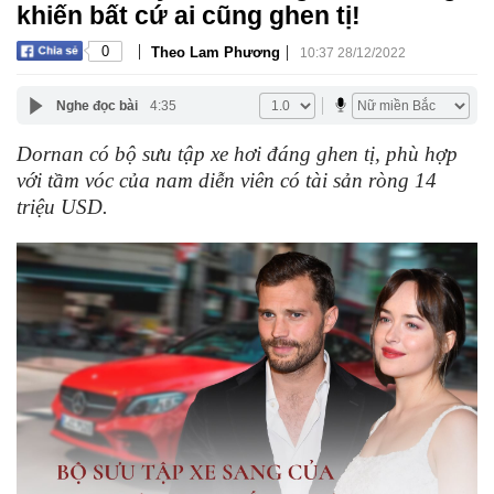
khiến bất cứ ai cũng ghen tị!
|
|
0
Theo Lam Phương
10:37 28/12/2022
Nghe đọc bài
4:35
Dornan có bộ sưu tập xe hơi đáng ghen tị, phù hợp
với tầm vóc của nam diễn viên có tài sản ròng 14
triệu USD.