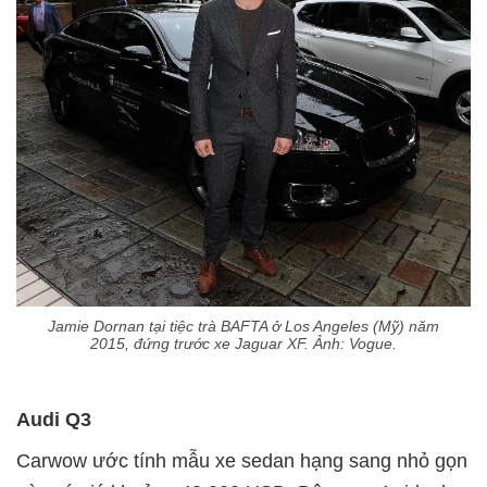
Jamie Dornan tại tiệc trà BAFTA ở Los Angeles (Mỹ) năm
2015, đứng trước xe Jaguar XF. Ảnh: Vogue.
Audi Q3
Carwow ước tính mẫu xe sedan hạng sang nhỏ gọn