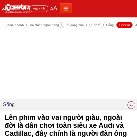
A
A
Đọc nhiều
Mới nhất
Kinh doanh
Tài chính ngân hàng
Bất động sản
Quốc tế
Sống
Special
X
Sống
Lên phim vào vai người giàu, ngoài
đời là dân chơi toàn siêu xe Audi và
Cadillac, đây chính là người đàn ông