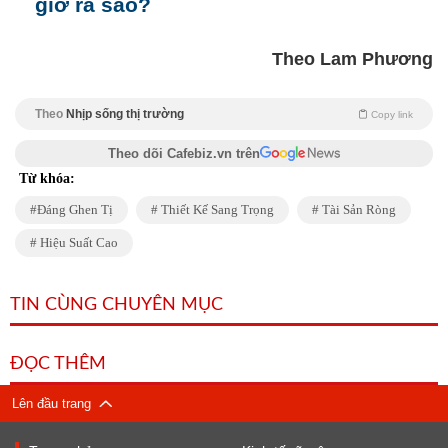
giờ ra sao?
Theo Lam Phương
Theo
Nhịp sống thị trường
Copy link
Theo dõi Cafebiz.vn trên
Từ khóa:
Đáng Ghen Tị
Thiết Kế Sang Trọng
Tài Sản Ròng
Hiệu Suất Cao
TIN CÙNG CHUYÊN MỤC
ĐỌC THÊM
Lên đầu trang