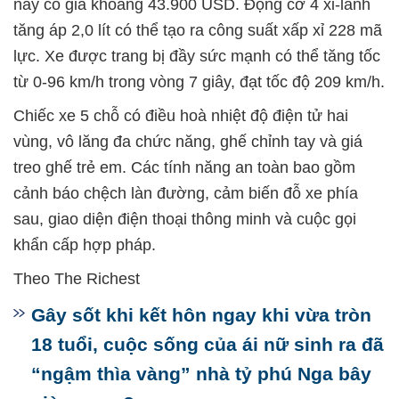
này có giá khoảng 43.900 USD. Động cơ 4 xi-lanh
tăng áp 2,0 lít có thể tạo ra công suất xấp xỉ 228 mã
lực. Xe được trang bị đầy sức mạnh có thể tăng tốc
từ 0-96 km/h trong vòng 7 giây, đạt tốc độ 209 km/h.
Chiếc xe 5 chỗ có điều hoà nhiệt độ điện tử hai
vùng, vô lăng đa chức năng, ghế chỉnh tay và giá
treo ghế trẻ em. Các tính năng an toàn bao gồm
cảnh báo chệch làn đường, cảm biến đỗ xe phía
sau, giao diện điện thoại thông minh và cuộc gọi
khẩn cấp hợp pháp.
Theo The Richest
Gây sốt khi kết hôn ngay khi vừa tròn
18 tuổi, cuộc sống của ái nữ sinh ra đã
“ngậm thìa vàng” nhà tỷ phú Nga bây