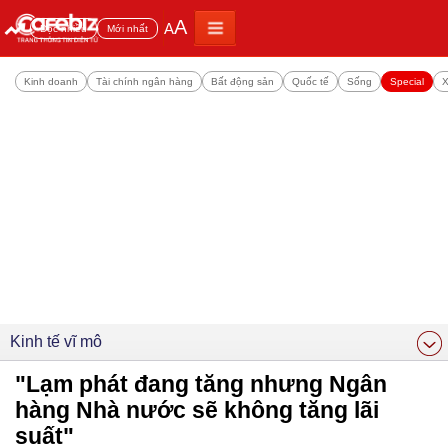
A
A
Đọc nhiều
Mới nhất
Kinh doanh
Tài chính ngân hàng
Bất động sản
Quốc tế
Sống
Special
X
Kinh tế vĩ mô
"Lạm phát đang tăng nhưng Ngân
hàng Nhà nước sẽ không tăng lãi
suất"