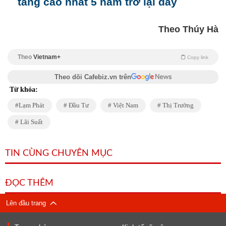
tăng cao nhất 5 năm trở lại đây
Theo Thúy Hà
Theo
Vietnam+
Copy link
Theo dõi Cafebiz.vn trên
Từ khóa:
Lạm Phát
Đầu Tư
Việt Nam
Thị Trường
Lãi Suất
TIN CÙNG CHUYÊN MỤC
ĐỌC THÊM
Lên đầu trang