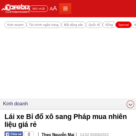
A
A
Đọc nhiều
Mới nhất
Kinh doanh
Tài chính ngân hàng
Bất động sản
Quốc tế
Sống
Special
X
Kinh doanh
Lái xe Bỉ đổ xô sang Pháp mua nhiên
liệu giá rẻ
|
|
0
Theo Nguyễn Mai
14:02 05/09/2022