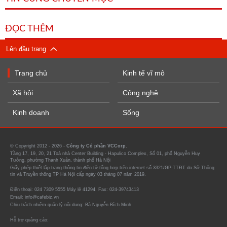
ĐỌC THÊM
Lên đầu trang
Trang chủ
Kinh tế vĩ mô
Xã hội
Công nghệ
Kinh doanh
Sống
© Copyright 2012 - 2026 -
Công ty Cổ phần VCCorp.
Tầng 17, 19, 20, 21 Toà nhà Center Building - Hapulico Complex, Số 01, phố Nguyễn Huy
Tưởng, phường Thanh Xuân, thành phố Hà Nội
Giấy phép thiết lập trang thông tin điện tử tổng hợp trên internet số 3321/GP-TTĐT do Sở Thông
tin và Truyền thông TP Hà Nội cấp ngày 03 tháng 07 năm 2019.
Điện thoại: 024 7309 5555 Máy lẻ 41294. Fax: 024-39743413
Email: info@cafebiz.vn
Chịu trách nhiệm quản lý nội dung: Bà Nguyễn Bích Minh
Hỗ trợ quảng cáo: