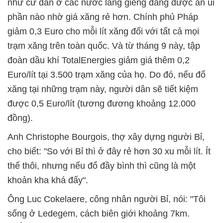
như cư dân ở các nước láng giềng đang được an ủi
phần nào nhờ giá xăng rẻ hơn. Chính phủ Pháp
giảm 0,3 Euro cho mỗi lít xăng đối với tất cả mọi
trạm xăng trên toàn quốc. Và từ tháng 9 này, tập
đoàn dầu khí TotalEnergies giảm giá thêm 0,2
Euro/lít tại 3.500 trạm xăng của họ. Do đó, nếu đổ
xăng tại những trạm này, người dân sẽ tiết kiệm
được 0,5 Euro/lít (tương đương khoảng 12.000
đồng).
Anh Christophe Bourgois, thợ xây dựng người Bỉ,
cho biết: "So với Bỉ thì ở đây rẻ hơn 30 xu mỗi lít. Ít
thế thôi, nhưng nếu đổ đầy bình thì cũng là một
khoản kha khá đấy".
Ông Luc Cokelaere, công nhân người Bỉ, nói: "Tôi
sống ở Ledegem, cách biên giới khoảng 7km.