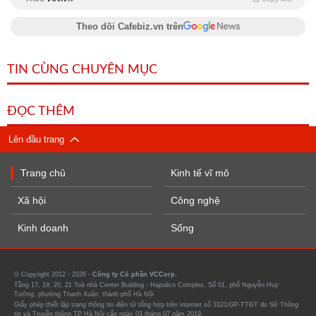
Theo dõi Cafebiz.vn trên
TIN CÙNG CHUYÊN MỤC
ĐỌC THÊM
Lên đầu trang
Trang chủ
Kinh tế vĩ mô
Xã hội
Công nghệ
Kinh doanh
Sống
© Copyright 2012 - 2026 -
Công ty Cổ phần VCCorp.
Tầng 17, 19, 20, 21 Toà nhà Center Building - Hapulico Complex, Số 01, phố Nguyễn Huy
Tưởng, phường Thanh Xuân, thành phố Hà Nội
Giấy phép thiết lập trang thông tin điện tử tổng hợp trên internet số 3321/GP-TTĐT do Sở Thông
tin và Truyền thông TP Hà Nội cấp ngày 03 tháng 07 năm 2019.