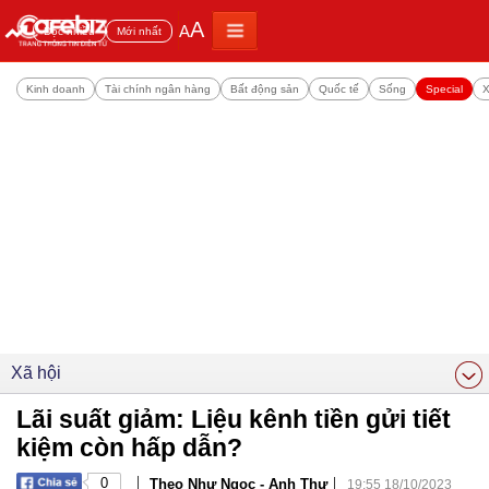
A
A
Đọc nhiều
Mới nhất
Kinh doanh
Tài chính ngân hàng
Bất động sản
Quốc tế
Sống
Special
X
Xã hội
Lãi suất giảm: Liệu kênh tiền gửi tiết
kiệm còn hấp dẫn?
|
|
0
Theo Như Ngọc - Anh Thư
19:55 18/10/2023