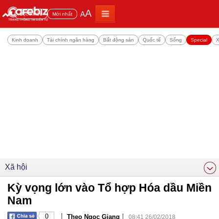
A
A
Đọc nhiều
Mới nhất
Kinh doanh
Tài chính ngân hàng
Bất động sản
Quốc tế
Sống
Special
X
Xã hội
Kỳ vọng lớn vào Tổ hợp Hóa dầu Miền
Nam
|
|
0
Theo Ngọc Giang
08:41 26/02/2018