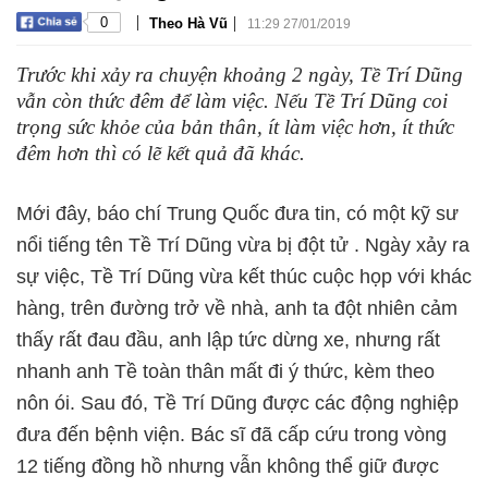
|
|
0
Theo Hà Vũ
11:29 27/01/2019
Trước khi xảy ra chuyện khoảng 2 ngày, Tề Trí Dũng
vẫn còn thức đêm để làm việc. Nếu Tề Trí Dũng coi
trọng sức khỏe của bản thân, ít làm việc hơn, ít thức
đêm hơn thì có lẽ kết quả đã khác.
Mới đây, báo chí Trung Quốc đưa tin, có một kỹ sư
nổi tiếng tên Tề Trí Dũng vừa bị đột tử . Ngày xảy ra
sự việc, Tề Trí Dũng vừa kết thúc cuộc họp với khác
hàng, trên đường trở về nhà, anh ta đột nhiên cảm
thấy rất đau đầu, anh lập tức dừng xe, nhưng rất
nhanh anh Tề toàn thân mất đi ý thức, kèm theo
nôn ói. Sau đó, Tề Trí Dũng được các động nghiệp
đưa đến bệnh viện. Bác sĩ đã cấp cứu trong vòng
12 tiếng đồng hồ nhưng vẫn không thể giữ được