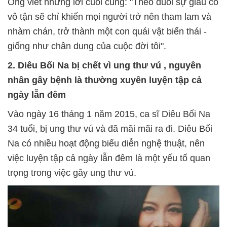
Ông viết những lời cuối cùng: "Theo đuổi sự giàu có
vô tận sẽ chỉ khiến mọi người trở nên tham lam và
nhàm chán, trở thành một con quái vật biến thái -
giống như chân dung của cuộc đời tôi".
2. Diêu Bối Na bị chết vì ung thư vú , nguyên
nhân gây bệnh là thường xuyên luyện tập cả
ngày lẫn đêm
Vào ngày 16 tháng 1 năm 2015, ca sĩ Diêu Bối Na
34 tuổi, bị ung thư vú và đã mãi mãi ra đi. Diêu Bối
Na có nhiều hoạt động biểu diễn nghệ thuật, nên
việc luyện tập cả ngày lẫn đêm là một yếu tố quan
trọng trong việc gây ung thư vú.