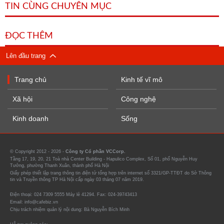
TIN CÙNG CHUYÊN MỤC
ĐỌC THÊM
Lên đầu trang
Trang chủ
Kinh tế vĩ mô
Xã hội
Công nghệ
Kinh doanh
Sống
© Copyright 2012 - 2026 -
Công ty Cổ phần VCCorp.
Tầng 17, 19, 20, 21 Toà nhà Center Building - Hapulico Complex, Số 01, phố Nguyễn Huy
Tưởng, phường Thanh Xuân, thành phố Hà Nội
Giấy phép thiết lập trang thông tin điện tử tổng hợp trên internet số 3321/GP-TTĐT do Sở Thông
tin và Truyền thông TP Hà Nội cấp ngày 03 tháng 07 năm 2019.
Điện thoại: 024 7309 5555 Máy lẻ 41294. Fax: 024-39743413
Email: info@cafebiz.vn
Chịu trách nhiệm quản lý nội dung: Bà Nguyễn Bích Minh