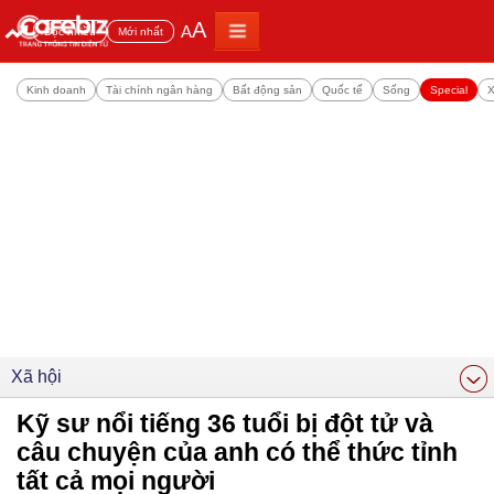
A
A
Đọc nhiều
Mới nhất
Kinh doanh
Tài chính ngân hàng
Bất động sản
Quốc tế
Sống
Special
X
Xã hội
Kỹ sư nổi tiếng 36 tuổi bị đột tử và
câu chuyện của anh có thể thức tỉnh
tất cả mọi người