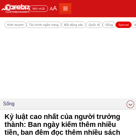
A
A
Đọc nhiều
Mới nhất
Kinh doanh
Tài chính ngân hàng
Bất động sản
Quốc tế
Sống
Special
X
Sống
Kỷ luật cao nhất của người trưởng
thành: Ban ngày kiếm thêm nhiều
tiền, ban đêm đọc thêm nhiều sách