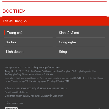
ĐỌC THÊM
Lên đầu trang
Trang chủ
Kinh tế vĩ mô
Xã hội
Công nghệ
Kinh doanh
Sống
© Copyright 2012 - 2026 -
Công ty Cổ phần VCCorp.
Tầng 17, 19, 20, 21 Toà nhà Center Building - Hapulico Complex, Số 01, phố Nguyễn Huy
Tưởng, phường Thanh Xuân, thành phố Hà Nội
Giấy phép thiết lập trang thông tin điện tử tổng hợp trên internet số 3321/GP-TTĐT do Sở Thông
tin và Truyền thông TP Hà Nội cấp ngày 03 tháng 07 năm 2019.
Điện thoại: 024 7309 5555 Máy lẻ 41294. Fax: 024-39743413
Email: info@cafebiz.vn
Chịu trách nhiệm quản lý nội dung: Bà Nguyễn Bích Minh
Hỗ trợ quảng cáo: