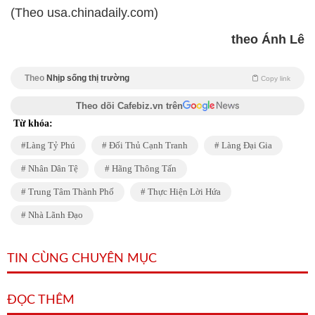
(Theo usa.chinadaily.com)
theo Ánh Lê
Theo
Nhịp sống thị trường
Copy link
Theo dõi Cafebiz.vn trên
Từ khóa:
Làng Tỷ Phú
Đối Thủ Cạnh Tranh
Làng Đại Gia
Nhân Dân Tệ
Hãng Thông Tấn
Trung Tâm Thành Phố
Thực Hiện Lời Hứa
Nhà Lãnh Đạo
TIN CÙNG CHUYÊN MỤC
ĐỌC THÊM