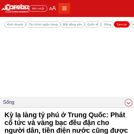
A
A
Đọc nhiều
Mới nhất
Kinh doanh
Tài chính ngân hàng
Bất động sản
Quốc tế
Sống
Special
X
Sống
Kỳ lạ làng tỷ phú ở Trung Quốc: Phát
cổ tức và vàng bạc đều đặn cho
người dân, tiền điện nước cũng được