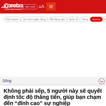
A
A
Đọc nhiều
Mới nhất
Kinh doanh
Tài chính ngân hàng
Bất động sản
Quốc tế
Sống
Special
X
Sống
Không phải sếp, 5 người này sẽ quyết
định tốc độ thăng tiến, giúp bạn chạm
đến “đỉnh cao” sự nghiệp