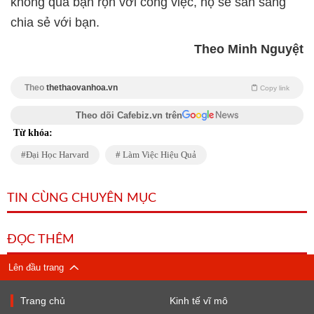
không quá bận rộn với công việc, họ sẽ sẵn sàng
chia sẻ với bạn.
Theo Minh Nguyệt
Theo
thethaovanhoa.vn
Copy link
Theo dõi Cafebiz.vn trên
Từ khóa:
Đại Học Harvard
Làm Việc Hiệu Quả
TIN CÙNG CHUYÊN MỤC
ĐỌC THÊM
Lên đầu trang
Trang chủ
Kinh tế vĩ mô