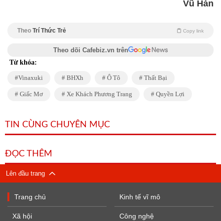
Vũ Hán
Theo
Trí Thức Trẻ
Copy link
Theo dõi Cafebiz.vn trên
Từ khóa:
Vinaxuki
BHXh
Ô Tô
Thất Bại
Giấc Mơ
Xe Khách Phương Trang
Quyền Lợi
TIN CÙNG CHUYÊN MỤC
ĐỌC THÊM
Lên đầu trang
Trang chủ
Kinh tế vĩ mô
Xã hội
Công nghệ