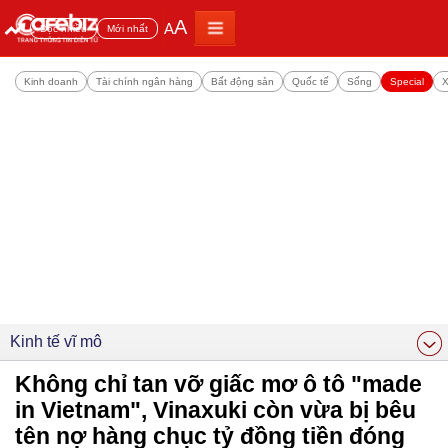
A
A
Đọc nhiều
Mới nhất
Kinh doanh
Tài chính ngân hàng
Bất động sản
Quốc tế
Sống
Special
X
Kinh tế vĩ mô
Không chỉ tan vỡ giấc mơ ô tô "made
in Vietnam", Vinaxuki còn vừa bị bêu
tên nợ hàng chục tỷ đồng tiền đóng