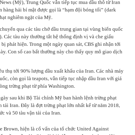
 News (Mỹ), Trung Quốc vẫn tiếp tục mua dầu thô từ Iran
 hàng hải bí mật được gọi là “hạm đội bóng tối” (dark
 phạt nghiêm ngặt của Mỹ.
 chuyển qua các tàu chở dầu trung gian tại vùng biển quốc
. Các tàu này thường tắt hệ thống định vị và che giấu
 bị phát hiện. Trong một ngày quan sát, CBS ghi nhận tới
ày. Con số cao bất thường này cho thấy quy mô giao dịch
êu thụ tới 90% lượng dầu xuất khẩu của Iran. Các nhà máy
ốc, còn gọi là teapots, vẫn tiếp tục nhập dầu Iran với giá
vòng trừng phạt từ phía Washington.
gày sau khi Bộ Tài chính Mỹ ban hành lệnh trừng phạt
ải Iran. Đây là đợt trừng phạt lớn nhất kể từ năm 2018,
c và 50 tàu vận tải của Iran.
e Brown, hiện là cố vấn của tổ chức United Against