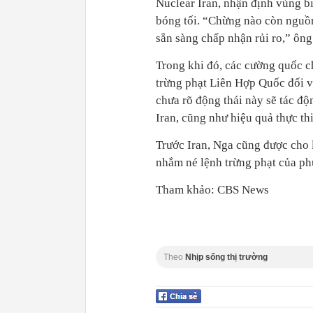
Nuclear Iran, nhận định vùng b
bóng tối. “Chừng nào còn nguồn 
sẵn sàng chấp nhận rủi ro,” ông
Trong khi đó, các cường quốc ch
trừng phạt Liên Hợp Quốc đối vớ
chưa rõ động thái này sẽ tác đ
Iran, cũng như hiệu quả thực thi
Trước Iran, Nga cũng được cho l
nhắm né lệnh trừng phạt của p
Tham khảo: CBS News
Theo
Nhịp sống thị trường