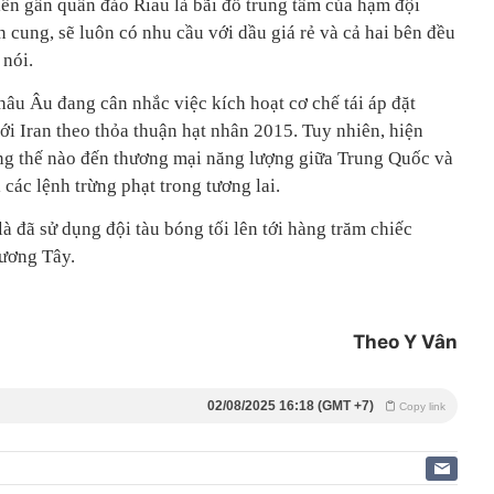
iển gần quần đảo Riau là bãi đỗ trung tâm của hạm đội
cung, sẽ luôn có nhu cầu với dầu giá rẻ và cả hai bên đều
 nói.
âu Âu đang cân nhắc việc kích hoạt cơ chế tái áp đặt
i Iran theo thỏa thuận hạt nhân 2015. Tuy nhiên, hiện
ộng thế nào đến thương mại năng lượng giữa Trung Quốc và
 các lệnh trừng phạt trong tương lai.
à đã sử dụng đội tàu bóng tối lên tới hàng trăm chiếc
hương Tây.
Theo Y Vân
02/08/2025 16:18 (GMT +7)
Copy link