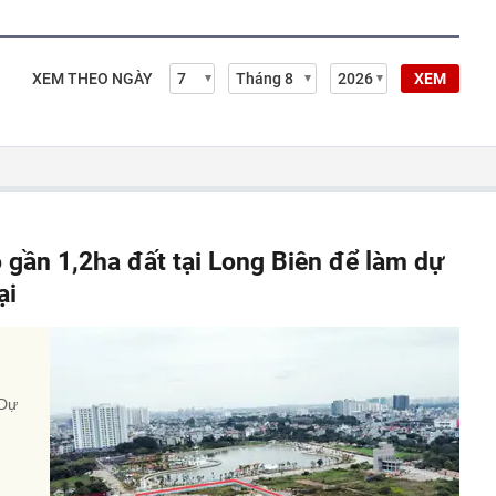
XEM THEO NGÀY
XEM
gần 1,2ha đất tại Long Biên để làm dự
ại
 Dự