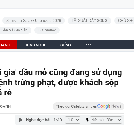
Samsung Galaxy Unpacked 2026
LÃI SUẤT DẬY SÓNG
CHỦ SHO
i Sản Và Gia Sản
BizReview
DOANH
CÔNG NGHỆ
SỐNG
i gia' dầu mỏ cũng đang sử dụng
lệnh trừng phạt, được khách sộp
á rẻ
DOANH
Theo dõi Cafebiz.vn trên
1:49
Nghe đọc bài