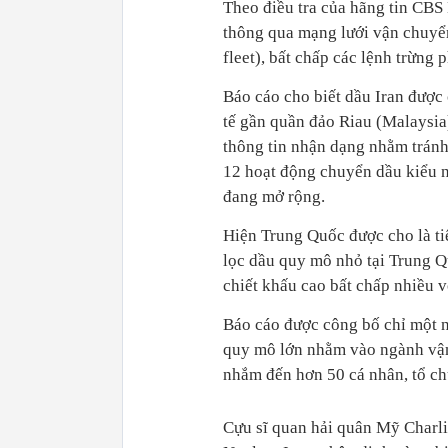
Theo điều tra của hãng tin CBS
thông qua mạng lưới vận chuyển
fleet), bất chấp các lệnh trừng
Báo cáo cho biết dầu Iran được
tế gần quần đảo Riau (Malaysia)
thông tin nhận dạng nhằm tránh
12 hoạt động chuyển dầu kiểu n
đang mở rộng.
Hiện Trung Quốc được cho là ti
lọc dầu quy mô nhỏ tại Trung Qu
chiết khấu cao bất chấp nhiều 
Báo cáo được công bố chỉ một n
quy mô lớn nhằm vào ngành vận t
nhắm đến hơn 50 cá nhân, tổ chứ
Cựu sĩ quan hải quân Mỹ Charli