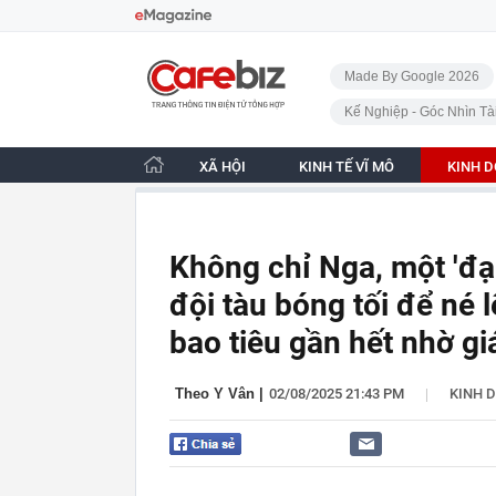
Bỏ qua điều hướng
CafeBiz - Trang chủ
Made By Google 2026
Kế Nghiệp - Góc Nhìn Tà
XÃ HỘI
KINH TẾ VĨ MÔ
KINH 
Không chỉ Nga, một 'đạ
đội tàu bóng tối để né 
bao tiêu gần hết nhờ gi
|
Theo Y Vân
|
02/08/2025 21:43 PM
KINH 