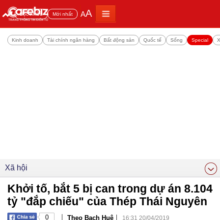
A
A
Đọc nhiều
Mới nhất
Kinh doanh
Tài chính ngân hàng
Bất động sản
Quốc tế
Sống
Special
X
Xã hội
Khởi tố, bắt 5 bị can trong dự án 8.104
tỷ "đắp chiếu" của Thép Thái Nguyên
|
|
0
Theo Bạch Huệ
16:31 20/04/2019