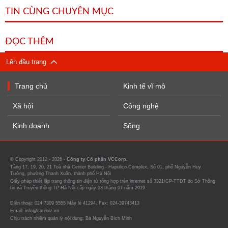
TIN CÙNG CHUYÊN MỤC
ĐỌC THÊM
Lên đầu trang
Trang chủ
Kinh tế vĩ mô
Xã hội
Công nghệ
Kinh doanh
Sống
© Copyright 2012 - 2026 -
Công ty Cổ phần VCCorp.
Tầng 17, 19, 20, 21 Toà nhà Center Building - Hapulico Complex, Số 01, phố Nguyễn Huy
Tưởng, phường Thanh Xuân, thành phố Hà Nội
Giấy phép thiết lập trang thông tin điện tử tổng hợp trên internet số 3321/GP-TTĐT do Sở Thông
tin và Truyền thông TP Hà Nội cấp ngày 03 tháng 07 năm 2019.
Điện thoại: 024 7309 5555 Máy lẻ 41294. Fax: 024-39743413
Email: info@cafebiz.vn
Chịu trách nhiệm quản lý nội dung: Bà Nguyễn Bích Minh