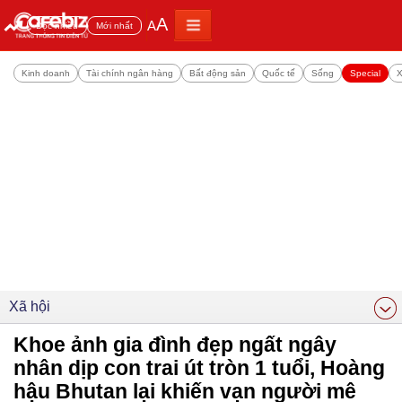
A
A
Đọc nhiều
Mới nhất
Kinh doanh
Tài chính ngân hàng
Bất động sản
Quốc tế
Sống
Special
X
Xã hội
Khoe ảnh gia đình đẹp ngất ngây
nhân dịp con trai út tròn 1 tuổi, Hoàng
hậu Bhutan lại khiến vạn người mê