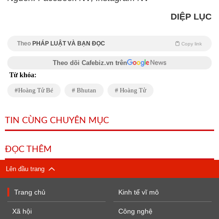
DIỆP LỤC
Theo
PHÁP LUẬT VÀ BẠN ĐỌC
Copy link
Theo dõi Cafebiz.vn trên
Từ khóa:
Hoàng Tử Bé
Bhutan
Hoàng Tử
TIN CÙNG CHUYÊN MỤC
ĐỌC THÊM
Lên đầu trang
Trang chủ
Kinh tế vĩ mô
Xã hội
Công nghệ