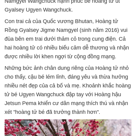
Namgyel Wangchuck hạnh phúc bế hoàng tử út
Gyalsey Ugyen Wangchuck.
Con trai cả của Quốc vương Bhutan, Hoàng tử
Rồng Gyalsey Jigme Namgyel (sinh năm 2016) vui
đùa bên em trai dưới thảm cỏ trong cung điện. Cả
hai hoàng tử có nhiều biểu cảm dễ thương và nhận
được nhiều lời khen ngợi từ cộng đồng mạng.
Những bức ảnh chân dung riêng của Hoàng tử nhỏ
cho thấy, cậu bé lém lỉnh, đáng yêu và thừa hưởng
nhiều nét đẹp của cả bố và mẹ. Khoảnh khắc hoàng
tử bé Ugyen Wangchuck đập tay với Hoàng hậu
Jetsun Pema khiến cư dân mạng thích thú và nhận
xét "hoàng tử bé đã trưởng thành hơn".