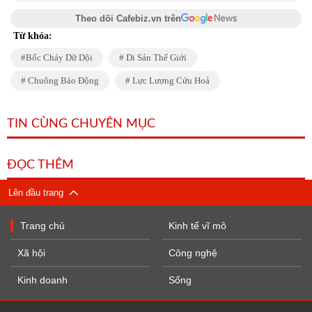
Theo dõi Cafebiz.vn trên
Từ khóa:
Bốc Cháy Dữ Dội
Di Sản Thế Giới
Chuông Báo Động
Lực Lượng Cứu Hoả
TIN CÙNG CHUYÊN MỤC
ĐỌC THÊM
Lên đầu trang
Trang chủ
Kinh tế vĩ mô
Xã hội
Công nghệ
Kinh doanh
Sống