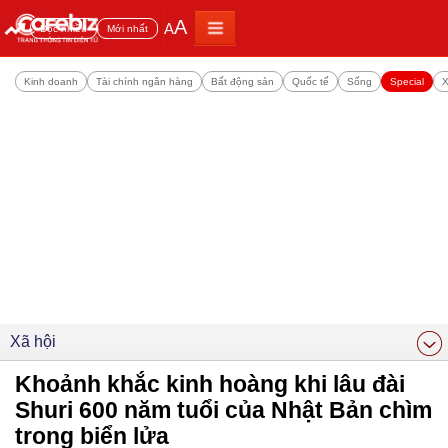
A
A
Đọc nhiều
Mới nhất
Kinh doanh
Tài chính ngân hàng
Bất động sản
Quốc tế
Sống
Special
X
Xã hội
Khoảnh khắc kinh hoàng khi lâu đài
Shuri 600 năm tuổi của Nhật Bản chìm
trong biển lửa