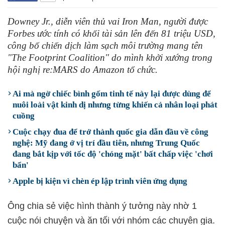
Downey Jr., diễn viên thủ vai Iron Man, người được
Forbes ước tính có khối tài sản lên đến 81 triệu USD,
công bố chiến dịch làm sạch môi trường mang tên
"The Footprint Coalition" do mình khởi xướng trong
hội nghị re:MARS do Amazon tổ chức.
Ai mà ngờ chiếc bình gốm tinh tế này lại được dùng để
nuôi loài vật kinh dị nhưng từng khiến cả nhân loại phát
cuồng
Cuộc chạy đua để trở thành quốc gia dẫn đầu về công
nghệ: Mỹ đang ở vị trí đầu tiên, nhưng Trung Quốc
đang bắt kịp với tốc độ 'chóng mặt' bất chấp việc 'chơi
bẩn'
Apple bị kiện vì chèn ép lập trình viên ứng dụng
Ông chia sẻ việc hình thành ý tưởng này nhờ 1
cuộc nói chuyện và ăn tối với nhóm các chuyên gia.