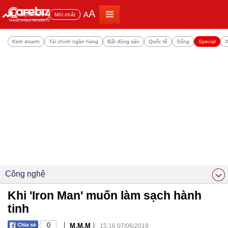
A
A
Đọc nhiều
Mới nhất
Kinh doanh
Tài chính ngân hàng
Bất động sản
Quốc tế
Sống
Special
X
Công nghệ
Khi 'Iron Man' muốn làm sạch hành
tinh
|
|
0
M.M.M
15:16 07/06/2019