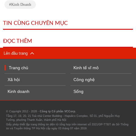
Kinh Doanh
TIN CÙNG CHUYÊN MỤC
ĐỌC THÊM
Lên đầu trang
Trang chủ
Kinh tế vĩ mô
Xã hội
Công nghệ
Kinh doanh
Sống
© Copyright 2012 - 2026 -
Công ty Cổ phần VCCorp.
Tầng 17, 19, 20, 21 Toà nhà Center Building - Hapulico Complex, Số 01, phố Nguyễn Huy
Tưởng, phường Thanh Xuân, thành phố Hà Nội
Giấy phép thiết lập trang thông tin điện tử tổng hợp trên internet số 3321/GP-TTĐT do Sở Thông
tin và Truyền thông TP Hà Nội cấp ngày 03 tháng 07 năm 2019.