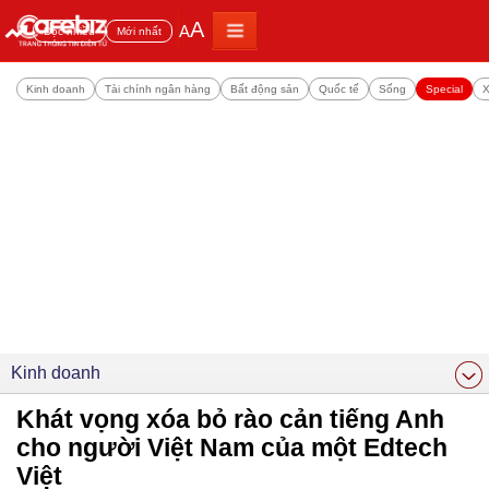
A
A
Đọc nhiều
Mới nhất
Kinh doanh
Tài chính ngân hàng
Bất động sản
Quốc tế
Sống
Special
X
Kinh doanh
Khát vọng xóa bỏ rào cản tiếng Anh
cho người Việt Nam của một Edtech
Việt