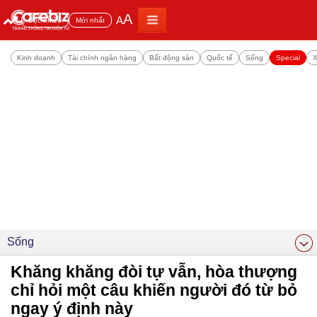
A
A
Đọc nhiều
Mới nhất
Kinh doanh
Tài chính ngân hàng
Bất động sản
Quốc tế
Sống
Special
X
Sống
Khăng khăng đòi tự vẫn, hòa thượng
chỉ hỏi một câu khiến người đó từ bỏ
ngay ý định này