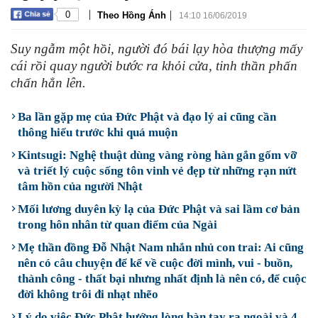
|
|
0
Theo Hồng Ánh
14:10 16/06/2019
Suy ngẫm một hồi, người đó bái lạy hòa thượng mấy
cái rồi quay người bước ra khỏi cửa, tinh thần phấn
chấn hẳn lên.
Ba lần gặp mẹ của Đức Phật và đạo lý ai cũng cần
thông hiểu trước khi quá muộn
Kintsugi: Nghệ thuật dùng vàng ròng hàn gắn gốm vỡ
và triết lý cuộc sống tôn vinh vẻ đẹp từ những rạn nứt
tâm hồn của người Nhật
Mối lương duyên kỳ lạ của Đức Phật và sai lầm cơ bản
trong hôn nhân từ quan điểm của Ngài
Mẹ thần đồng Đỗ Nhật Nam nhắn nhủ con trai: Ai cũng
nên có câu chuyện để kể về cuộc đời mình, vui - buồn,
thành công - thất bại nhưng nhất định là nên có, để cuộc
đời không trôi đi nhạt nhẽo
Lý do việc Đức Phật hướng lòng bàn tay ra ngoài và 4