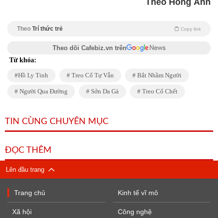
Theo Hồng Ánh
Theo
Trí thức trẻ
Copy link
Theo dõi Cafebiz.vn trên
Từ khóa:
Hồ Ly Tinh
Treo Cổ Tự Vẫn
Bắt Nhầm Người
Người Qua Đường
Sởn Da Gà
Treo Cổ Chết
TIN CÙNG CHUYÊN MỤC
ĐỌC THÊM
Lên đầu trang
Trang chủ
Kinh tế vĩ mô
Xã hội
Công nghệ