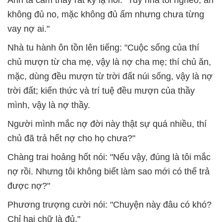
Anh ta cảm thấy rất kỳ lạ nói: "Tuy nhà tôi nghèo, ăn
không đủ no, mặc không đủ ấm nhưng chưa từng
vay nợ ai."
Nhà tu hành ôn tồn lên tiếng: "Cuộc sống của thí
chủ mượn từ cha mẹ, vậy là nợ cha mẹ; thí chủ ăn,
mặc, dùng đều mượn từ trời đất núi sống, vậy là nợ
trời đất; kiến thức và trí tuệ đều mượn của thầy
mình, vậy là nợ thầy.
Người mình mắc nợ đời này thật sự quá nhiều, thí
chủ đã trả hết nợ cho họ chưa?"
Chàng trai hoảng hốt nói: "Nếu vậy, đúng là tôi mắc
nợ rồi. Nhưng tôi không biết làm sao mới có thể trả
được nợ?"
Phương trượng cười nói: "Chuyện này đâu có khó?
Chỉ hai chữ là đủ."