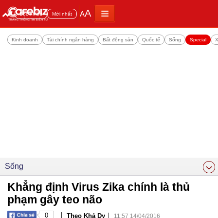
A
A
Đọc nhiều
Mới nhất
Kinh doanh
Tài chính ngân hàng
Bất động sản
Quốc tế
Sống
Special
X
Sống
Khẳng định Virus Zika chính là thủ
phạm gây teo não
|
|
0
Theo Khả Dy
11:57 14/04/2016