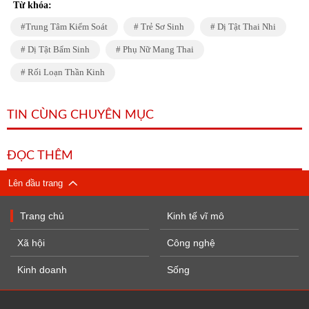
Từ khóa:
Trung Tâm Kiểm Soát
Trẻ Sơ Sinh
Dị Tật Thai Nhi
Dị Tật Bẩm Sinh
Phụ Nữ Mang Thai
Rối Loạn Thần Kinh
TIN CÙNG CHUYÊN MỤC
ĐỌC THÊM
Lên đầu trang
Trang chủ
Kinh tế vĩ mô
Xã hội
Công nghệ
Kinh doanh
Sống