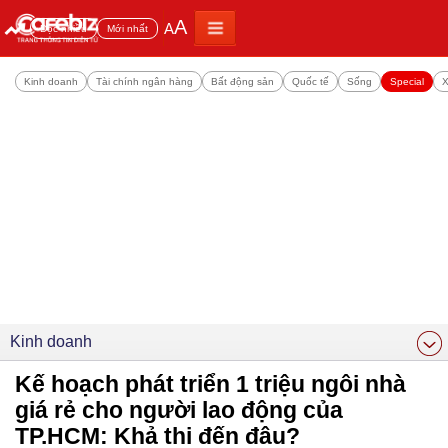
A
A
Đọc nhiều
Mới nhất
Kinh doanh
Tài chính ngân hàng
Bất động sản
Quốc tế
Sống
Special
X
Kinh doanh
Kế hoạch phát triển 1 triệu ngôi nhà
giá rẻ cho người lao động của
TP.HCM: Khả thi đến đâu?