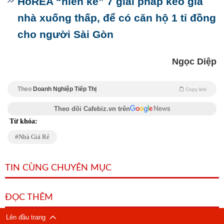
HoREA “hiến kế” 7 giải pháp kéo giá
nhà xuống thấp, để có căn hộ 1 tỉ đồng
cho người Sài Gòn
Ngọc Diệp
Theo
Doanh Nghiệp Tiếp Thị
Copy link
Theo dõi Cafebiz.vn trên
Từ khóa:
Nhà Giá Rẻ
TIN CÙNG CHUYÊN MỤC
ĐỌC THÊM
Lên đầu trang