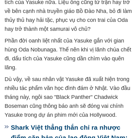
tích của Yasuke nữa. Liệu ông cũng tử trận hay trở
về bên cạnh nhà truyền giáo Bồ Đào Nha, bỏ đi làm
thủy thủ hay hải tặc, phục vụ cho con trai của Oda
hay trở thành một samurai vô chủ?
Phần đời oanh liệt nhất của Yasuke gắn với gian
hùng Oda Nobunaga. Thế nên khi vị lãnh chúa chết
đi, dấu tích của Yasuke cũng dần chìm vào quên
lãng.
Dù vậy, về sau nhân vật Yasuke đã xuất hiện trong
nhiều tác phẩm văn học đình đám ở Nhật. Vào đầu
tháng này, ngôi sao "Black Panther" Chadwick
Boseman cũng thông báo anh sẽ đóng vai chính
Yasuke trong dự án phim mới của Hollywood.
Shark Việt thẳng thắn chỉ ra nhược
điểm căn bản của lao động Việt Nam: