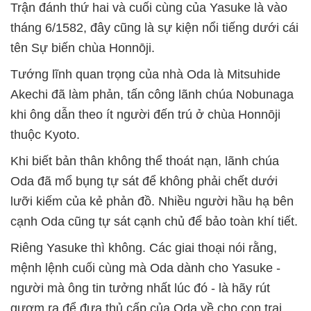
Trận đánh thứ hai và cuối cùng của Yasuke là vào
tháng 6/1582, đây cũng là sự kiện nổi tiếng dưới cái
tên Sự biến chùa Honnōji.
Tướng lĩnh quan trọng của nhà Oda là Mitsuhide
Akechi đã làm phản, tấn công lãnh chúa Nobunaga
khi ông dẫn theo ít người đến trú ở chùa Honnōji
thuộc Kyoto.
Khi biết bản thân không thể thoát nạn, lãnh chúa
Oda đã mổ bụng tự sát để không phải chết dưới
lưỡi kiếm của kẻ phản đồ. Nhiều người hầu hạ bên
cạnh Oda cũng tự sát cạnh chủ để bảo toàn khí tiết.
Riêng Yasuke thì không. Các giai thoại nói rằng,
mệnh lệnh cuối cùng mà Oda dành cho Yasuke -
người mà ông tin tưởng nhất lúc đó - là hãy rút
gươm ra để đưa thủ cấp của Oda về cho con trai