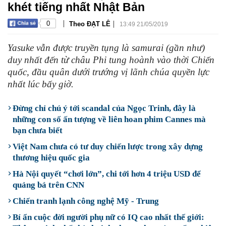
khét tiếng nhất Nhật Bản
|
|
0
Theo ĐẠT LÊ
13:49 21/05/2019
Yasuke vẫn được truyền tụng là samurai (gần như)
duy nhất đến từ châu Phi tung hoành vào thời Chiến
quốc, đầu quân dưới trướng vị lãnh chúa quyền lực
nhất lúc bấy giờ.
Đừng chỉ chú ý tới scandal của Ngọc Trinh, đây là
những con số ấn tượng về liên hoan phim Cannes mà
bạn chưa biết
Việt Nam chưa có tư duy chiến lược trong xây dựng
thương hiệu quốc gia
Hà Nội quyết “chơi lớn”, chi tới hơn 4 triệu USD để
quảng bá trên CNN
Chiến tranh lạnh công nghệ Mỹ - Trung
Bí ẩn cuộc đời người phụ nữ có IQ cao nhất thế giới: