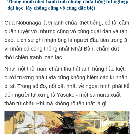
Thông minh nhất hành tinh nhưng chưa từng tốt nghiệp
đại học, lấy chồng cũng vô cùng đặc biệt
Oda Nobunaga là vị lãnh chúa khét tiếng, có tài cầm
quân tuyệt vời nhưng cũng vô cùng quái đản và tàn
bạo. Lịch sử ghi nhận ông là người đầu tiên trong 3
vĩ nhân có công thống nhất Nhật Bản, chấm dứt
thời chiến tranh loạn lạc.
Như một thỏi nam châm thu hút anh hùng hào kiệt,
dưới trướng nhà Oda cũng không hiếm các kì nhân
dị sĩ. Trong số đó, nổi bật nhất về ngoại hình phải kể
đến người tự xưng là Yasuke - một samurai xuất
thân từ châu Phi mà không rõ tên thật là gì.