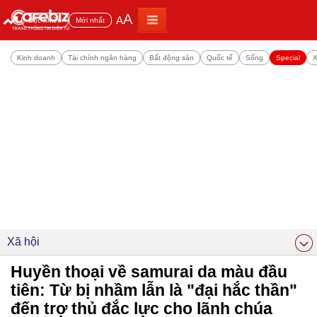
A
A
Đọc nhiều
Mới nhất
Kinh doanh
Tài chính ngân hàng
Bất động sản
Quốc tế
Sống
Special
X
Xã hội
Huyền thoại về samurai da màu đầu
tiên: Từ bị nhầm lẫn là "đại hắc thần"
đến trợ thủ đắc lực cho lãnh chúa