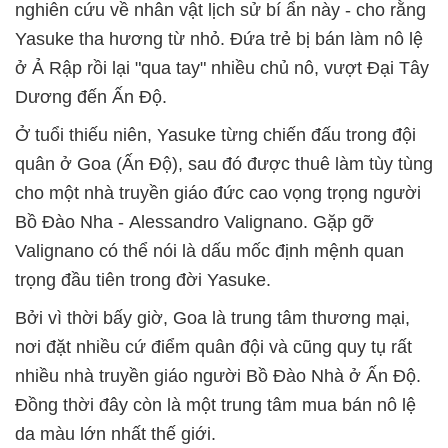
nghiên cứu về nhân vật lịch sử bí ẩn này - cho rằng
Yasuke tha hương từ nhỏ. Đứa trẻ bị bán làm nô lệ
ở Ả Rập rồi lại "qua tay" nhiều chủ nô, vượt Đại Tây
Dương đến Ấn Độ.
Ở tuổi thiếu niên, Yasuke từng chiến đấu trong đội
quân ở Goa (Ấn Độ), sau đó được thuê làm tùy tùng
cho một nhà truyền giáo đức cao vọng trọng người
Bồ Đào Nha - Alessandro Valignano. Gặp gỡ
Valignano có thể nói là dấu mốc định mệnh quan
trọng đầu tiên trong đời Yasuke.
Bởi vì thời bấy giờ, Goa là trung tâm thương mại,
nơi đặt nhiều cứ điểm quân đội và cũng quy tụ rất
nhiều nhà truyền giáo người Bồ Đào Nhà ở Ấn Độ.
Đồng thời đây còn là một trung tâm mua bán nô lệ
da màu lớn nhất thế giới.