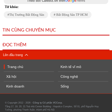
Theo dõi Cafebiz.vn trên
Từ khóa:
Thị Trường Bất Động Sản
Bất Động Sản TP HCM
TIN CÙNG CHUYÊN MỤC
ĐỌC THÊM
Lên đầu trang
Trang chủ
Kinh tế vĩ mô
Xã hội
Công nghệ
Kinh doanh
Sống
© Copyright 2012 - 2026 -
Công ty Cổ phần VCCorp.
Tầng 17, 19, 20, 21 Toà nhà Center Building - Hapulico Complex, Số 01, phố Nguyễn Huy
Tưởng, phường Thanh Xuân, thành phố Hà Nội