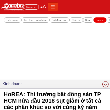
A
A
Đọc nhiều
Mới nhất
Kinh doanh
Tài chính ngân hàng
Bất động sản
Quốc tế
Sống
Special
X
Kinh doanh
HoREA: Thị trường bất động sản TP
HCM nửa đầu 2018 sụt giảm ở tất cả
các phân khúc so với cùng kỳ năm