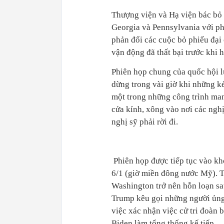
Thượng viện và Hạ viện bác bỏ v
Georgia và Pennsylvania với p
phản đối các cuộc bỏ phiếu đại
vận động đã thất bại trước khi 
Phiên họp chung của quốc hội l
dừng trong vài giờ khi những kẻ
một trong những công trình man
cửa kính, xông vào nơi các ngh
nghị sỹ phải rời đi.
Phiên họp được tiếp tục vào kh
6/1 (giờ miền đông nước Mỹ). 
Washington trở nên hỗn loạn sa
Trump kêu gọi những người ủng
việc xác nhận việc cử tri đoàn 
Biden làm tổng thống kế tiếp.