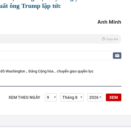
ruất ông Trump lập tức
Anh Minh
Copy link
,
,
 đô Washington
Đảng Cộng hòa
chuyển giao quyền lực
XEM THEO NGÀY
XEM