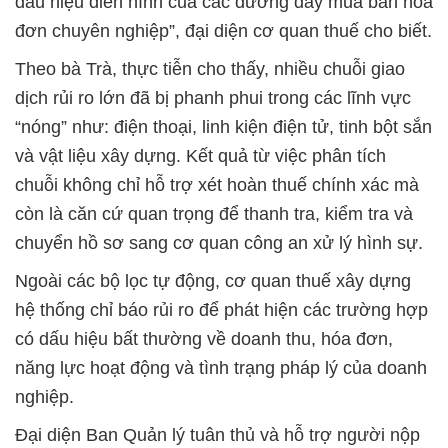
dấu hiệu điển hình của các đường dây mua bán hóa
đơn chuyên nghiệp”, đại diện cơ quan thuế cho biết.
Theo bà Trà, thực tiễn cho thấy, nhiều chuỗi giao
dịch rủi ro lớn đã bị phanh phui trong các lĩnh vực
“nóng” như: điện thoại, linh kiện điện tử, tinh bột sắn
và vật liệu xây dựng. Kết quả từ việc phân tích
chuỗi không chỉ hỗ trợ xét hoàn thuế chính xác mà
còn là căn cứ quan trọng để thanh tra, kiểm tra và
chuyển hồ sơ sang cơ quan công an xử lý hình sự.
Ngoài các bộ lọc tự động, cơ quan thuế xây dựng
hệ thống chỉ báo rủi ro để phát hiện các trường hợp
có dấu hiệu bất thường về doanh thu, hóa đơn,
năng lực hoạt động và tình trạng pháp lý của doanh
nghiệp.
Đại diện Ban Quản lý tuân thủ và hỗ trợ người nộp