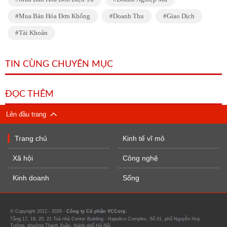
Mua Bán Hóa Đơn Khống
Doanh Thu
Giao Dịch
Tài Khoản
TIN CÙNG CHUYÊN MỤC
ĐỌC THÊM
Lên đầu trang
Trang chủ
Kinh tế vĩ mô
Xã hội
Công nghệ
Kinh doanh
Sống
© Copyright 2012 - 2026 -
Công ty Cổ phần VCCorp.
Tầng 17, 19, 20, 21 Toà nhà Center Building - Hapulico Complex, Số 01, phố Nguyễn Huy
Tưởng, phường Thanh Xuân, thành phố Hà Nội