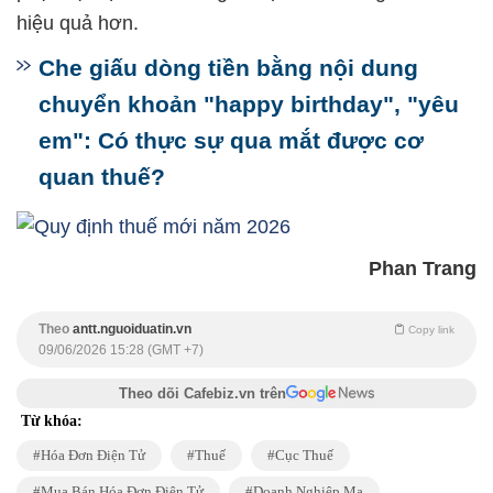
hiệu quả hơn.
Che giấu dòng tiền bằng nội dung
chuyển khoản "happy birthday", "yêu
em": Có thực sự qua mắt được cơ
quan thuế?
Phan Trang
Theo
antt.nguoiduatin.vn
Copy link
09/06/2026 15:28 (GMT +7)
Theo dõi Cafebiz.vn trên
Từ khóa:
Hóa Đơn Điện Tử
Thuế
Cục Thuế
Mua Bán Hóa Đơn Điện Tử
Doanh Nghiệp Ma