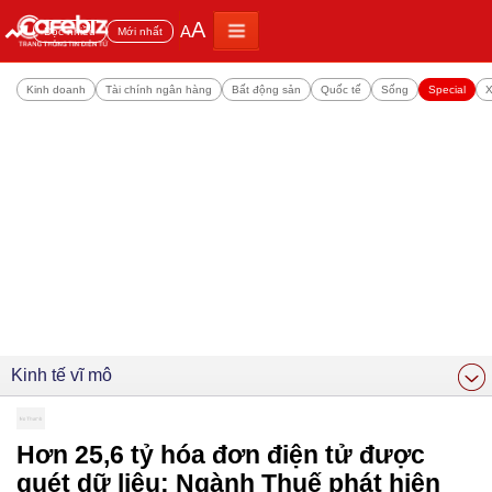
A
A
Đọc nhiều
Mới nhất
Kinh doanh
Tài chính ngân hàng
Bất động sản
Quốc tế
Sống
Special
X
Kinh tế vĩ mô
Hơn 25,6 tỷ hóa đơn điện tử được
quét dữ liệu: Ngành Thuế phát hiện