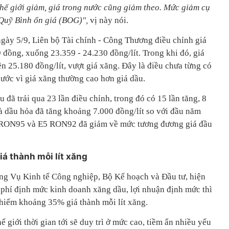
thế giới giảm, giá trong nước cũng giảm theo. Mức giảm cụ
 Quỹ Bình ổn giá (BOG)",
vị này nói.
ngày 5/9, Liên bộ Tài chính - Công Thương điều chỉnh giá
 đồng, xuống 23.359 - 24.230 đồng/lít. Trong khi đó, giá
ên 25.180 đồng/lít, vượt giá xăng. Đây là điều chưa từng có
nước vì giá xăng thường cao hơn giá dầu.
 đã trải qua 23 lần điều chỉnh, trong đó có 15 lần tăng, 8
và dầu hỏa đã tăng khoảng 7.000 đồng/lít so với đầu năm
g RON95 và E5 RON92 đã giảm về mức tương đương giá đầu
á thành mỗi lít xăng
ng Vụ Kinh tế Công nghiệp, Bộ Kế hoạch và Đầu tư, hiện
i phí định mức kinh doanh xăng dầu, lợi nhuận định mức thì
 chiếm khoảng 35% giá thành mỗi lít xăng.
 giới thời gian tới sẽ duy trì ở mức cao, tiềm ẩn nhiều yếu