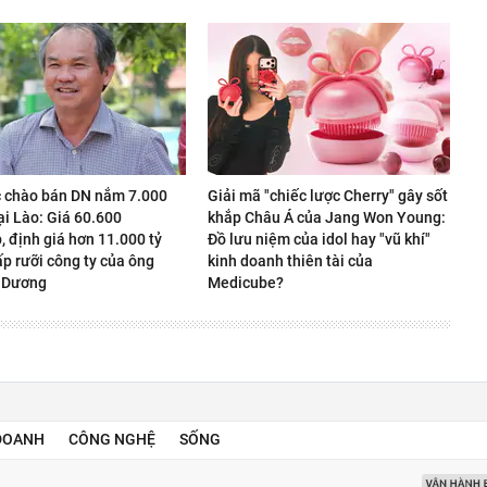
 chào bán DN nắm 7.000
Giải mã "chiếc lược Cherry" gây sốt
ại Lào: Giá 60.600
khắp Châu Á của Jang Won Young:
 định giá hơn 11.000 tỷ
Đồ lưu niệm của idol hay "vũ khí"
p rưỡi công ty của ông
kinh doanh thiên tài của
 Dương
Medicube?
DOANH
CÔNG NGHỆ
SỐNG