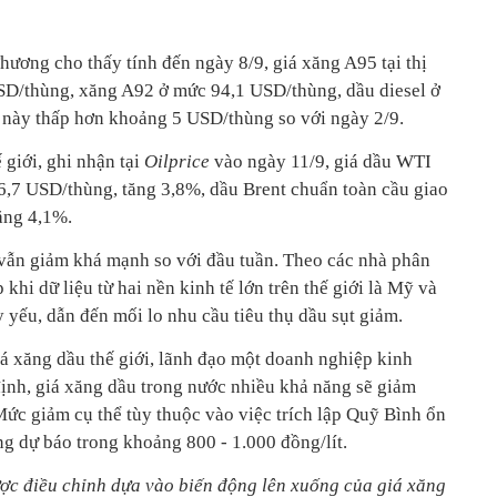
hương cho thấy tính đến ngày 8/9, giá xăng A95 tại thị
SD/thùng, xăng A92 ở mức 94,1 USD/thùng, dầu diesel ở
này thấp hơn khoảng 5 USD/thùng so với ngày 2/9.
ế giới, ghi nhận tại
Oilprice
vào ngày 11/9, giá dầu WTI
,7 USD/thùng, tăng 3,8%, dầu Brent chuẩn toàn cầu giao
ăng 4,1%.
i vẫn giảm khá mạnh so với đầu tuần. Theo các nhà phân
 khi dữ liệu từ hai nền kinh tế lớn trên thế giới là Mỹ và
 yếu, dẫn đến mối lo nhu cầu tiêu thụ dầu sụt giảm.
iá xăng dầu thế giới, lãnh đạo một doanh nghiệp kinh
nh, giá xăng dầu trong nước nhiều khả năng sẽ giảm
Mức giảm cụ thể tùy thuộc vào việc trích lập Quỹ Bình ổn
ng dự báo trong khoảng 800 - 1.000 đồng/lít.
ợc điều chỉnh dựa vào biến động lên xuống của giá xăng