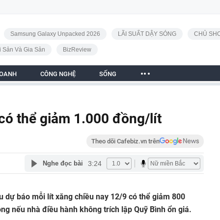
Samsung Galaxy Unpacked 2026
LÃI SUẤT DẬY SÓNG
CHỦ SHO
i Sản Và Gia Sản
BizReview
DOANH
CÔNG NGHỆ
SỐNG
có thể giảm 1.000 đồng/lít
Theo dõi Cafebiz.vn trên
3:24
Nghe đọc bài
 dự báo mỗi lít xăng chiều nay 12/9 có thể giảm 800
ng nếu nhà điều hành không trích lập Quỹ Bình ổn giá.