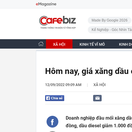
Bỏ qua điều hướng
CafeBiz - Trang chủ
Made By Google 2026
Kế Nghiệp - Góc Nhìn Tà
XÃ HỘI
KINH TẾ VĨ MÔ
KINH 
Hôm nay, giá xăng dầu 
|
12/09/2022 09:09 AM
XÃ HỘI
Doanh nghiệp đầu mối xăng dầu
đồng, dầu diesel giảm 1.000 đồ