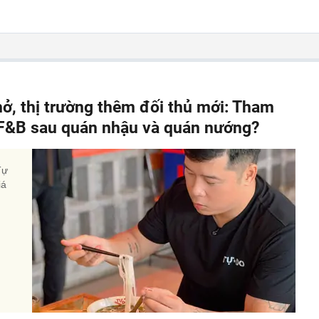
hở, thị trường thêm đối thủ mới: Tham
" F&B sau quán nhậu và quán nướng?
Tự
iá