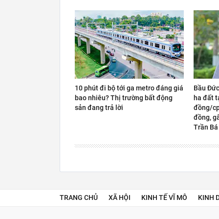
10 phút đi bộ tới ga metro đáng giá
Bầu Đức
bao nhiêu? Thị trường bất động
ha đất t
sản đang trả lời
đồng/cp,
đồng, gấ
Trần Bá
TRANG CHỦ
XÃ HỘI
KINH TẾ VĨ MÔ
KINH 