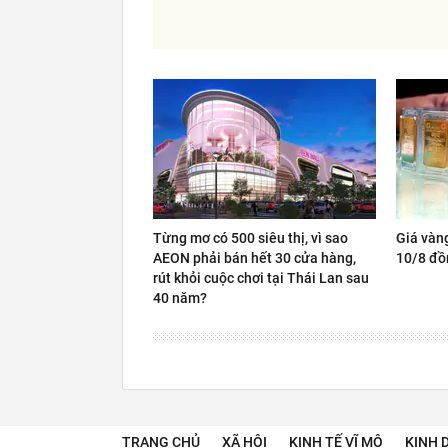
Từng mơ có 500 siêu thị, vì sao
Giá vàn
AEON phải bán hết 30 cửa hàng,
10/8 đồ
rút khỏi cuộc chơi tại Thái Lan sau
40 năm?
TRANG CHỦ
XÃ HỘI
KINH TẾ VĨ MÔ
KINH 