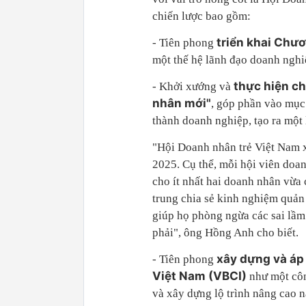
chiến lược bao gồm:
triển khai Chươ
- Tiên phong
một thế hệ lãnh đạo doanh nghi
thực hiện ch
- Khởi xướng và
nhân mới"
, góp phần vào mục 
thành doanh nghiệp, tạo ra một
"Hội Doanh nhân trẻ Việt Nam x
2025. Cụ thể, mỗi hội viên doa
cho ít nhất hai doanh nhân vừa
trung chia sẻ kinh nghiệm quản t
giúp họ phòng ngừa các sai lầm
phải", ông Hồng Anh cho biết.
xây dựng và áp
- Tiên phong
Việt Nam (VBCI)
như một côn
và xây dựng lộ trình nâng cao n