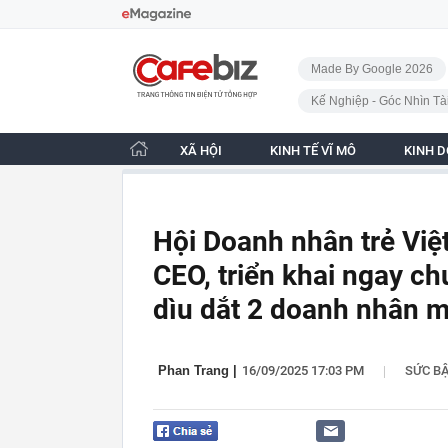
Bỏ qua điều hướng
CafeBiz - Trang chủ
Made By Google 2026
Kế Nghiệp - Góc Nhìn Tà
XÃ HỘI
KINH TẾ VĨ MÔ
KINH 
Hội Doanh nhân trẻ Việ
CEO, triển khai ngay c
dìu dắt 2 doanh nhân m
|
Phan Trang
|
16/09/2025 17:03 PM
SỨC B