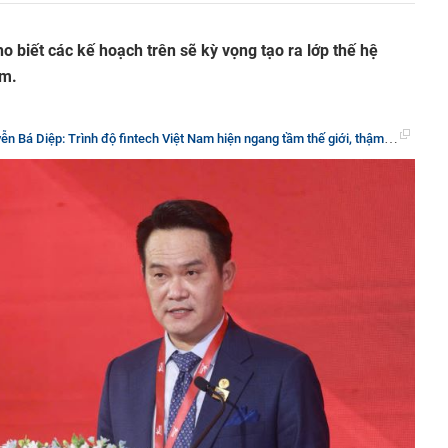
o biết các kế hoạch trên sẽ kỳ vọng tạo ra lớp thế hệ
am.
Trình độ fintech Việt Nam hiện ngang tầm thế giới, thậm chí hơn cả Mỹ hay Châu Âu về thực thi