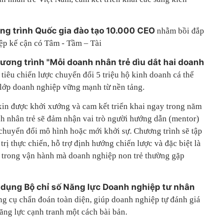
ng trình Quốc gia đào tạo 10.000 CEO
nhằm bồi đắp
ệp kế cận có Tâm - Tầm – Tài
ương trình "Mỗi doanh nhân trẻ dìu dắt hai doanh
tiêu chiến lược chuyển đổi 5 triệu hộ kinh doanh cá thể
 lớp doanh nghiệp vững mạnh từ nền tảng.
in được khởi xướng và cam kết triển khai ngay trong năm
nh nhân trẻ sẽ đảm nhận vai trò người hướng dẫn (mentor)
 chuyển đổi mô hình hoặc mới khởi sự. Chương trình sẽ tập
rị thực chiến, hỗ trợ định hướng chiến lược và đặc biệt là
 trong vận hành mà doanh nghiệp non trẻ thường gặp
 dụng Bộ chỉ số Năng lực Doanh nghiệp tư nhân
g cụ chẩn đoán toàn diện, giúp doanh nghiệp tự đánh giá
ăng lực cạnh tranh một cách bài bản.