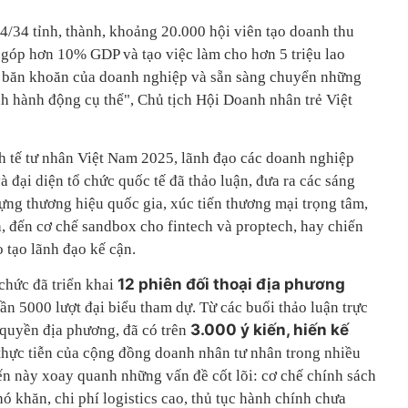
4/34 tỉnh, thành, khoảng 20.000 hội viên tạo doanh thu
góp hơn 10% GDP và tạo việc làm cho hơn 5 triệu lao
g băn khoăn của doanh nghiệp và sẵn sàng chuyển những
h hành động cụ thể", Chủ tịch Hội Doanh nhân trẻ Việt
h tế tư nhân Việt Nam 2025, lãnh đạo các doanh nghiệp
à đại diện tổ chức quốc tế đã thảo luận, đưa ra các sáng
dựng thương hiệu quốc gia, xúc tiến thương mại trọng tâm,
nh, đến cơ chế sandbox cho fintech và proptech, hay chiến
o tạo lãnh đạo kế cận.
12 phiên đối thoại địa phương
chức đã triển khai
ần 5000 lượt đại biểu tham dự. Từ các buổi thảo luận trực
3.000 ý kiến, hiến kế
 quyền địa phương, đã có trên
thực tiễn của cộng đồng doanh nhân tư nhân trong nhiều
ến này xoay quanh những vấn đề cốt lõi: cơ chế chính sách
ó khăn, chi phí logistics cao, thủ tục hành chính chưa