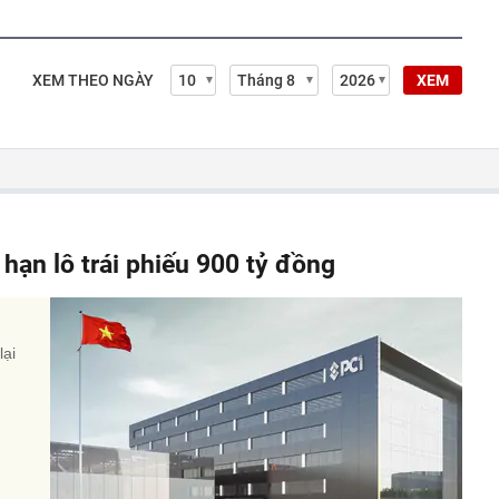
XEM THEO NGÀY
XEM
hạn lô trái phiếu 900 tỷ đồng
lại