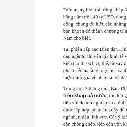
"Với mạng lưới trải rộng khắp 3
hằng năm trên 40 tỷ USD, đóng 
động, chúng tôi hiểu sâu nhữn
băn khoăn đó thành chương trìn
Nam cho biết.
Tại phiên cấp cao Diễn đàn Kin
đầu ngành, chuyên gia kinh tế v
kiến chính sách cụ thể, từ xây 
phát triển hạ tầng logistics xa
lược quốc gia về nhân tài và đà
Trong hơn 3 tháng qua, Ban Tổ 
trên khắp cả nước
,
thu hút g
tiếp với doanh nghiệp và chính
được tập hợp, phản ánh đầy đủ 
ngành, nhiều lĩnh vực. Các ý ki
còn chồng chéo, tiếp cận vốn kh