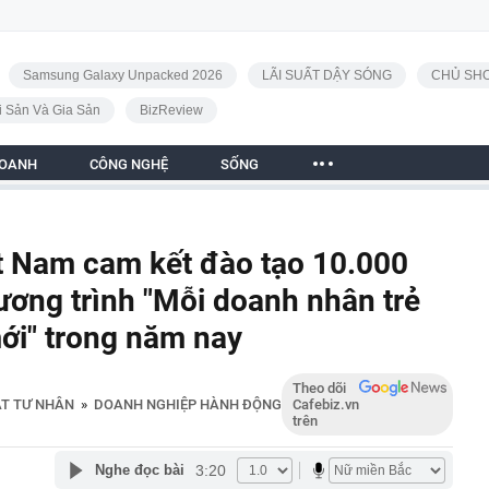
Samsung Galaxy Unpacked 2026
LÃI SUẤT DẬY SÓNG
CHỦ SHO
i Sản Và Gia Sản
BizReview
DOANH
CÔNG NGHỆ
SỐNG
t Nam cam kết đào tạo 10.000
hương trình "Mỗi doanh nhân trẻ
ới" trong năm nay
Theo dõi
ẬT TƯ NHÂN
»
DOANH NGHIỆP HÀNH ĐỘNG
Cafebiz.vn
trên
3:20
Nghe đọc bài