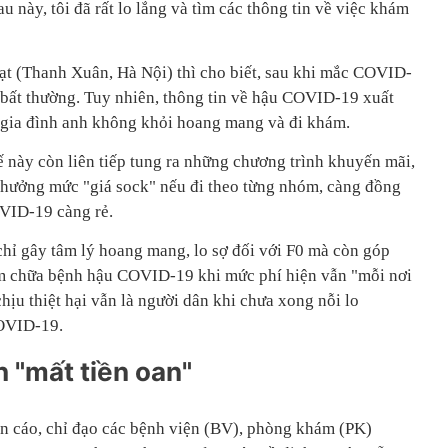
 này, tôi đã rất lo lắng và tìm các thông tin về việc khám
ạt (Thanh Xuân, Hà Nội) thì cho biết, sau khi mắc COVID-
 bất thường. Tuy nhiên, thông tin về hậu COVID-19 xuất
 gia đình anh không khỏi hoang mang và đi khám.
ế này còn liên tiếp tung ra những chương trình khuyến mãi,
 hưởng mức "giá sock" nếu đi theo từng nhóm, càng đồng
VID-19 càng rẻ.
chỉ gây tâm lý hoang mang, lo sợ đối với F0 mà còn góp
ám chữa bệnh hậu COVID-19 khi mức phí hiện vẫn "mỗi nơi
hịu thiệt hại vẫn là người dân khi chưa xong nỗi lo
OVID-19.
h "mất tiền oan"
n cáo, chỉ đạo các bệnh viện (BV), phòng khám (PK)