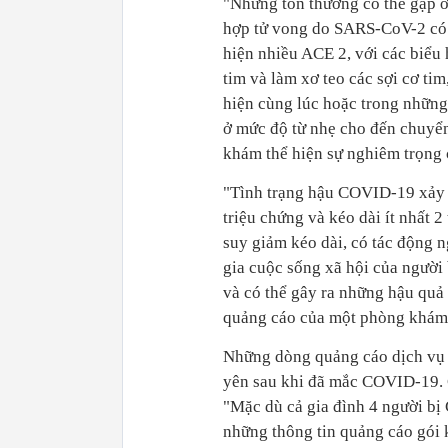
"Những tổn thương có thể gặp
hợp tử vong do SARS-CoV-2 có t
hiện nhiều ACE 2, với các biểu 
tim và làm xơ teo các sợi cơ t
hiện cùng lúc hoặc trong những
ở mức độ từ nhẹ cho đến chuyển
khám thể hiện sự nghiêm trọng
"Tình trạng hậu COVID-19 xảy 
triệu chứng và kéo dài ít nhất 2 
suy giảm kéo dài, có tác động 
gia cuộc sống xã hội của người
và có thể gây ra những hậu quả 
quảng cáo của một phòng khám 
Những dòng quảng cáo dịch vụ
yên sau khi đã mắc COVID-19. 
"Mặc dù cả gia đình 4 người bị
những thông tin quảng cáo gói