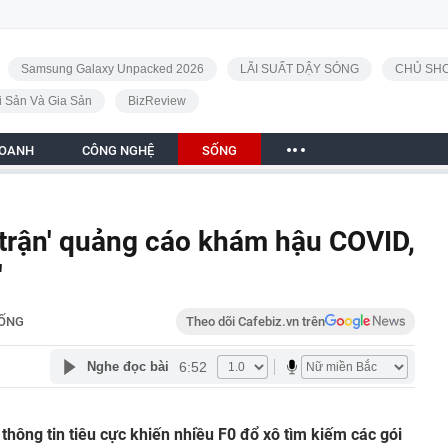
Samsung Galaxy Unpacked 2026
LÃI SUẤT DẬY SÓNG
CHỦ SHO
i Sản Và Gia Sản
BizReview
DOANH
CÔNG NGHỆ
SỐNG
trận' quảng cáo khám hậu COVID,
'
ỐNG
Theo dõi Cafebiz.vn trên
6:52
Nghe đọc bài
thông tin tiêu cực khiến nhiều F0 đổ xô tìm kiếm các gói