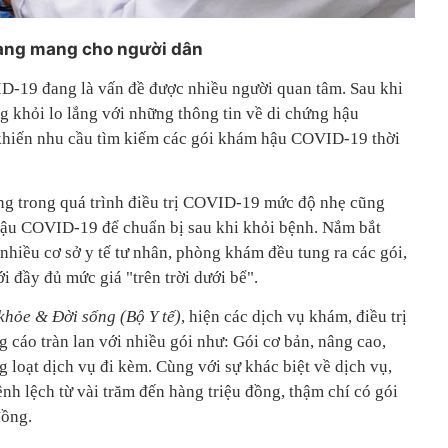
oang mang cho người dân
D-19 đang là vấn đề được nhiều người quan tâm. Sau khi
g khỏi lo lắng với những thông tin về di chứng hậu
hiến nhu cầu tìm kiếm các gói khám hậu COVID-19 thời
ng trong quá trình điều trị COVID-19 mức độ nhẹ cũng
ị hậu COVID-19 để chuẩn bị sau khi khỏi bệnh. Nắm bắt
nhiều cơ sở y tế tư nhân, phòng khám đều tung ra các gói,
đầy đủ mức giá "trên trời dưới bể".
khỏe & Đời sống (Bộ Y tế)
, hiện các dịch vụ khám, điều trị
áo tràn lan với nhiều gói như: Gói cơ bản, nâng cao,
 loạt dịch vụ đi kèm. Cùng với sự khác biệt về dịch vụ,
h lệch từ vài trăm đến hàng triệu đồng, thậm chí có gói
đồng.