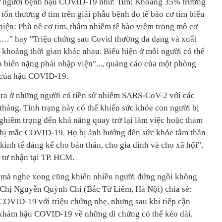
 ở người bệnh hậu COVID-19 như: Tim: Khoảng 35% trường
ổn thương ở tim trên giải phẫu bệnh do tế bào cơ tim biểu
hiện: Phù nề cơ tim, thâm nhiễm tế bào viêm trong mô cơ
im,…" hay "Triệu chứng sau Covid thường đa dạng và xuất
 khoảng thời gian khác nhau. Biểu hiện ở mỗi người có thể
 biến nặng phải nhập viện"..., quảng cáo của một phòng
 của hậu COVID-19.
ra ở những người có tiền sử nhiễm SARS-CoV-2 với các
tháng. Tình trạng này có thể khiến sức khỏe con người bị
nghiêm trọng đến khả năng quay trở lại làm việc hoặc tham
 bị mắc COVID-19. Họ bị ảnh hưởng đến sức khỏe tâm thần
kinh tế đáng kể cho bản thân, cho gia đình và cho xã hội",
tư nhận tại TP. HCM.
 mà nghe xong cũng khiến nhiều người đứng ngồi không
Chị Nguyễn Quỳnh Chi (Bắc Từ Liêm, Hà Nội) chia sẻ:
 COVID-19 với triệu chứng nhẹ, nhưng sau khi tiếp cận
 khám hậu COVID-19 về những di chứng có thể kéo dài,