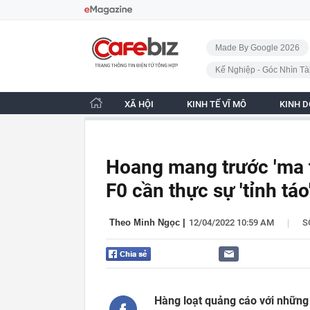
Bỏ qua điều hướng
CafeBiz - Trang chủ
Made By Google 2026
Kế Nghiệp - Góc Nhìn Tà
XÃ HỘI
KINH TẾ VĨ MÔ
KINH 
Hoang mang trước 'ma 
F0 cần thực sự 'tỉnh táo
|
Theo Minh Ngọc
|
12/04/2022 10:59 AM
S
Hàng loạt quảng cáo với những 