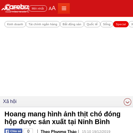
A
A
Đọc nhiều
Mới nhất
Kinh doanh
Tài chính ngân hàng
Bất động sản
Quốc tế
Sống
Special
X
Xã hội
Hoang mang hình ảnh thịt chó đóng
hộp được sản xuất tại Ninh Bình
|
|
0
Theo Phương Thảo
15:10 19/12/2019