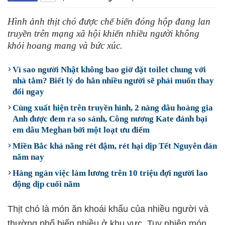
Hình ảnh thịt chó được chế biến đóng hộp đang lan
truyền trên mạng xã hội khiến nhiều người không
khỏi hoang mang và bức xúc.
Vì sao người Nhật không bao giờ đặt toilet chung với
nhà tắm? Biết lý do hẳn nhiều người sẽ phải muốn thay
đổi ngay
Cùng xuất hiện trên truyền hình, 2 nàng dâu hoàng gia
Anh được đem ra so sánh, Công nương Kate đánh bại
em dâu Meghan bởi một loạt ưu điểm
Miền Bắc khả năng rét đậm, rét hại dịp Tết Nguyên đán
năm nay
Hàng ngàn việc làm lương trên 10 triệu đợi người lao
động dịp cuối năm
Thịt chó là món ăn khoái khẩu của nhiều người và
thường phổ biến nhiều ở khu vực. Tuy nhiên món