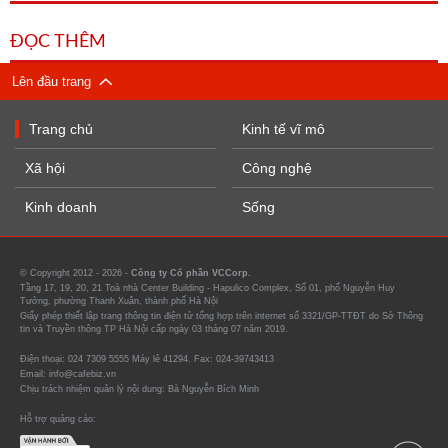
ĐỌC THÊM
Lên đầu trang
Trang chủ
Kinh tế vĩ mô
Xã hội
Công nghệ
Kinh doanh
Sống
© Copyright 2012 - 2026 -
Công ty Cổ phần VCCorp.
Tầng 17, 19, 20, 21 Toà nhà Center Building - Hapulico Complex, Số 01, phố Nguyễn Huy
Tưởng, phường Thanh Xuân, thành phố Hà Nội
Giấy phép thiết lập trang thông tin điện tử tổng hợp trên internet số 3321/GP-TTĐT do Sở Thông
tin và Truyền thông TP Hà Nội cấp ngày 03 tháng 07 năm 2019.
Điện thoại: 024 7309 5555 Máy lẻ 41294. Fax: 024-39743413
Email: info@cafebiz.vn
Chịu trách nhiệm quản lý nội dung: Bà Nguyễn Bích Minh
Hỗ trợ quảng cáo: