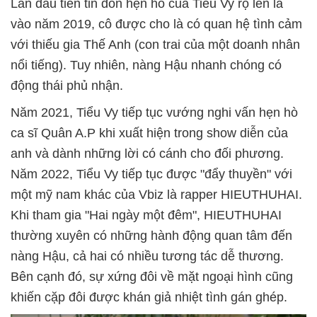
Lần đầu tiên tin đồn hẹn hò của Tiểu Vy rộ lên là
vào năm 2019, cô được cho là có quan hệ tình cảm
với thiếu gia Thế Anh (con trai của một doanh nhân
nổi tiếng). Tuy nhiên, nàng Hậu nhanh chóng có
động thái phủ nhận.
Năm 2021, Tiểu Vy tiếp tục vướng nghi vấn hẹn hò
ca sĩ Quân A.P khi xuất hiện trong show diễn của
anh và dành những lời có cánh cho đối phương.
Năm 2022, Tiểu Vy tiếp tục được "đẩy thuyền" với
một mỹ nam khác của Vbiz là rapper HIEUTHUHAI.
Khi tham gia "Hai ngày một đêm", HIEUTHUHAI
thường xuyên có những hành động quan tâm đến
nàng Hậu, cả hai có nhiều tương tác dễ thương.
Bên cạnh đó, sự xứng đôi về mặt ngoại hình cũng
khiến cặp đôi được khán giả nhiệt tình gán ghép.