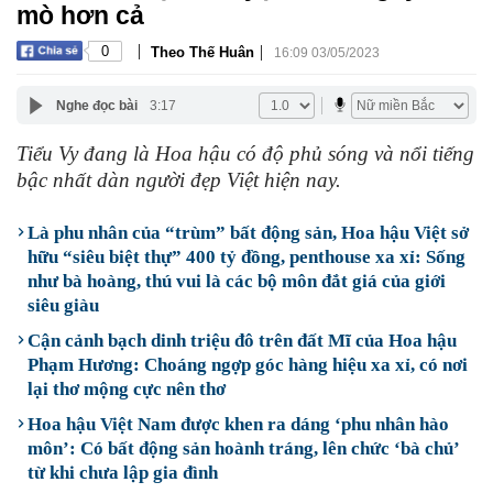
mò hơn cả
|
|
0
Theo Thế Huân
16:09 03/05/2023
Nghe đọc bài
3:17
Tiểu Vy đang là Hoa hậu có độ phủ sóng và nổi tiếng
bậc nhất dàn người đẹp Việt hiện nay.
Là phu nhân của “trùm” bất động sản, Hoa hậu Việt sở
hữu “siêu biệt thự” 400 tỷ đồng, penthouse xa xỉ: Sống
như bà hoàng, thú vui là các bộ môn đắt giá của giới
siêu giàu
Cận cảnh bạch dinh triệu đô trên đất Mĩ của Hoa hậu
Phạm Hương: Choáng ngợp góc hàng hiệu xa xỉ, có nơi
lại thơ mộng cực nên thơ
Hoa hậu Việt Nam được khen ra dáng ‘phu nhân hào
môn’: Có bất động sản hoành tráng, lên chức ‘bà chủ’
từ khi chưa lập gia đình