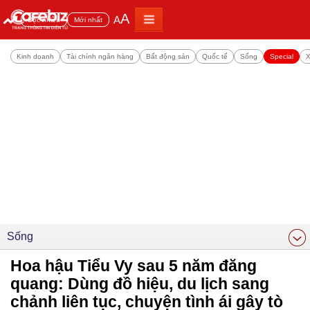
A
A
Đọc nhiều
Mới nhất
Kinh doanh
Tài chính ngân hàng
Bất động sản
Quốc tế
Sống
Special
X
Sống
Hoa hậu Tiểu Vy sau 5 năm đăng
quang: Dùng đồ hiệu, du lịch sang
chảnh liên tục, chuyện tình ái gây tò