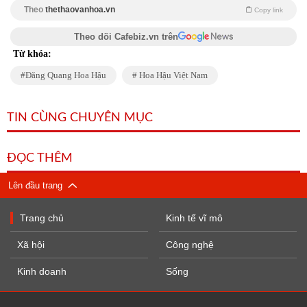
Theo
thethaovanhoa.vn
Copy link
Theo dõi Cafebiz.vn trên
Từ khóa:
Đăng Quang Hoa Hậu
Hoa Hậu Việt Nam
TIN CÙNG CHUYÊN MỤC
ĐỌC THÊM
Lên đầu trang
Trang chủ
Kinh tế vĩ mô
Xã hội
Công nghệ
Kinh doanh
Sống