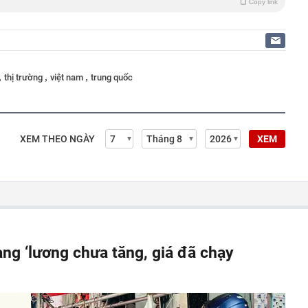
Copy link
,
,
,
thị trường
việt nam
trung quốc
XEM THEO NGÀY
XEM
rạng ‘lương chưa tăng, giá đã chạy