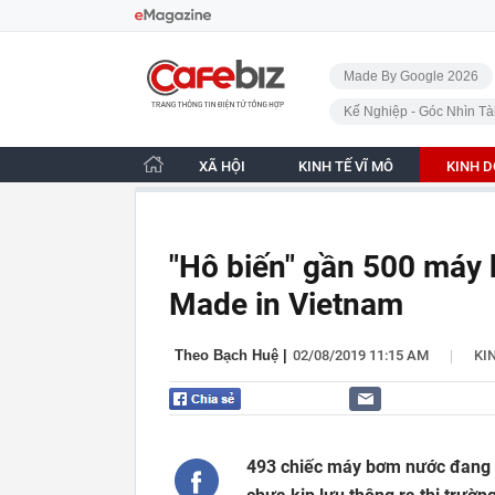
Bỏ qua điều hướng
CafeBiz - Trang chủ
Made By Google 2026
Kế Nghiệp - Góc Nhìn Tà
XÃ HỘI
KINH TẾ VĨ MÔ
KINH 
"Hô biến" gần 500 máy
Made in Vietnam
|
Theo Bạch Huệ
|
02/08/2019 11:15 AM
KI
493 chiếc máy bơm nước đang đ