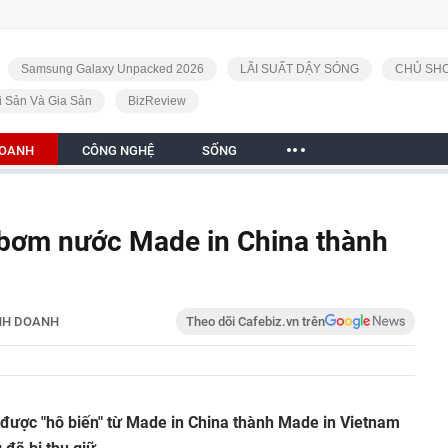
Samsung Galaxy Unpacked 2026
LÃI SUẤT DẬY SÓNG
CHỦ SHO
i Sản Và Gia Sản
BizReview
DOANH
CÔNG NGHỆ
SỐNG
 bơm nước Made in China thành
NH DOANH
Theo dõi Cafebiz.vn trên
ược "hô biến" từ Made in China thành Made in Vietnam