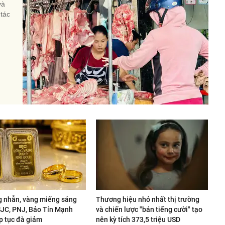
và
 tác
g nhẫn, vàng miếng sáng
Thương hiệu nhỏ nhất thị trường
 SJC, PNJ, Bảo Tín Mạnh
và chiến lược "bán tiếng cười" tạo
p tục đà giảm
nên kỳ tích 373,5 triệu USD