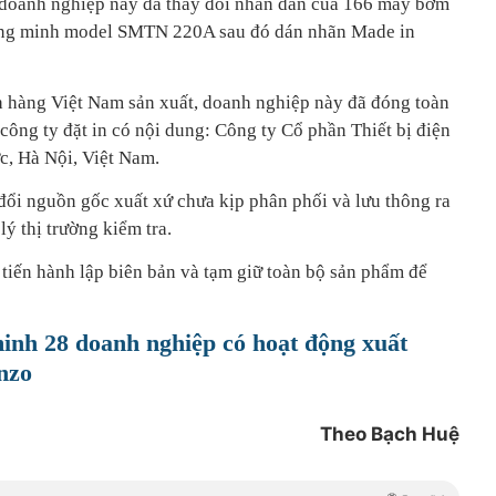
 doanh nghiệp này đã thay đổi nhãn dán của 166 máy bơm
ng minh model SMTN 220A sau đó dán nhãn Made in
h hàng Việt Nam sản xuất, doanh nghiệp này đã đóng toàn
công ty đặt in có nội dung: Công ty Cổ phần Thiết bị điện
c, Hà Nội, Việt Nam.
đổi nguồn gốc xuất xứ chưa kịp phân phối và lưu thông ra
lý thị trường kiểm tra.
 tiến hành lập biên bản và tạm giữ toàn bộ sản phẩm để
inh 28 doanh nghiệp có hoạt động xuất
nzo
Theo Bạch Huệ