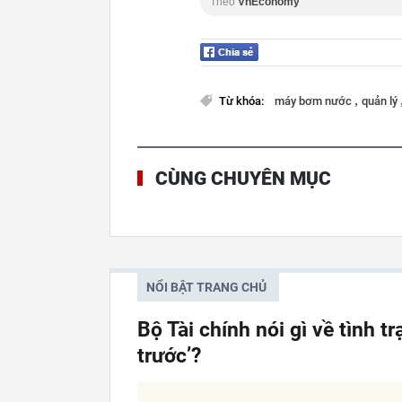
Theo
VnEconomy
,
Từ khóa:
máy bơm nước
quản lý
CÙNG CHUYÊN MỤC
NỔI BẬT TRANG CHỦ
Bộ Tài chính nói gì về tình t
trước’?