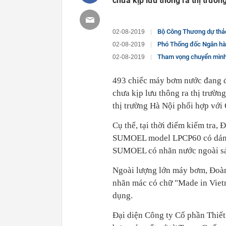
chưa kịp lưu thông ra thị trường
Bộ Công Thương dự thảo bộ quy t
02-08-2019
Phó Thống đốc Ngân hàn
02-08-2019
Tham vọng chuyển mình thành c
02-08-2019
493 chiếc máy bơm nước đang đ
chưa kịp lưu thông ra thị trườn
thị trường Hà Nội phối hợp với
Cụ thể, tại thời điểm kiểm tra
SUMOEL model LPCP60 có dán 
SUMOEL có nhãn nước ngoài sả
Ngoài lượng lớn máy bơm, Đoàn 
nhãn mác có chữ "Made in Viet
dụng.
Đại diện Công ty Cổ phần Thiết 