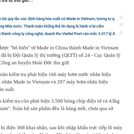
 đã bị thu giữ...
ắc xác định hàng hóa xuất xứ Made in Vietnam, tương tự quy tắc áp dụng cho hàng xuất khẩu
g Nhà nước: Thanh toán khống thẻ tín dụng là hành vi bị cấm
ông ty công nghệ, doanh thu Viettel Post cán mốc 3.017 tỷ đồng trong 6 tháng đầu năm
ược "hô biến" từ Made in China thành Made in Vietnam
g đã bị Đội Quản lý thị trường (QLTT) số 24 - Cục Quản lý
 Công an huyện Hoài Đức thu giữ.
, Đoàn kiểm tra phát hiện 166 máy bơm nước nhãn hiệu
nhãn Made in Vietnam và 297 máy bơm nhãn hiệu
n suất.
kiểm tra còn phát hiện 3.500 bóng chíp điện tử và 43kg
nam". Toàn bộ sản phẩm đều là hàng mới, chưa qua sử
bị điện 368 khai nhận, sau khi nhập khẩu trực tiếp lô máy