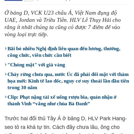
Ở bảng D, VCK U23 châu Á, Việt Nam đụng độ
UAE, Jordan và Triều Tiên. HLV Lê Thụy Hải cho
rằng ít nhất chúng ta cũng có được 7 điểm để vào
vòng loại trực tiếp.
Bãi bỏ nhiều Nghị định liên quan đến lương, thưởng,
công chức, viên chức cần biết
"Chóng mặt" với giá vàng
Cháy rừng chưa qua, nước Úc đã phải đối mặt với thảm
họa mới: Kinh tế lao dốc, nguy cơ suy thoái lần đầu tiên
trong 30 năm
Clip: Phạt nặng tài xế uống rượu bia, quán nhậu ở
thành Vinh “vắng như chùa Bà Đanh”
Trước hai đối thủ Tây Á ở bảng D, HLV Park Hang-
seo tỏ ra khá tự tin. Cách đây chưa lâu, ông cho