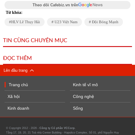
Theo dõi Cafebiz.vn trên
Từ khóa:
HLV Lê Thụy Hải
U23 Việt Nam
Đội Bóng Mạnh
TIN CÙNG CHUYÊN MỤC
ĐỌC THÊM
Lên đầu trang
Trang chủ
Kinh tế vĩ mô
Xã hội
Công nghệ
Kinh doanh
Sống
© Copyright 2012 - 2026 -
Công ty Cổ phần VCCorp.
Tầng 17, 19, 20, 21 Toà nhà Center Building - Hapulico Complex, Số 01, phố Nguyễn Huy