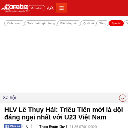
A
A
Đọc nhiều
Mới nhất
Kinh doanh
Tài chính ngân hàng
Bất động sản
Quốc tế
Sống
Special
X
Xã hội
HLV Lê Thụy Hải: Triều Tiên mới là đội
đáng ngại nhất với U23 Việt Nam
|
|
0
Theo Đoàn Dự
11:36 07/01/2020