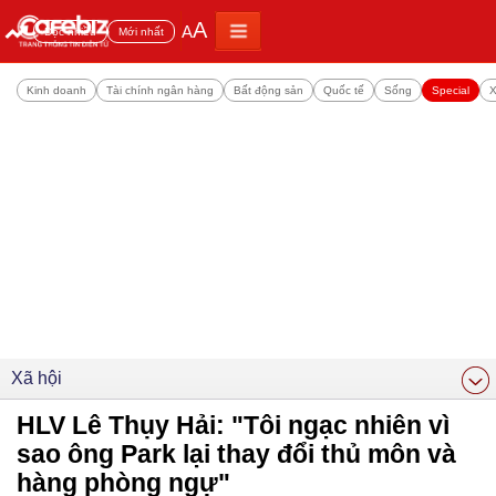
A
A
Đọc nhiều
Mới nhất
Kinh doanh
Tài chính ngân hàng
Bất động sản
Quốc tế
Sống
Special
X
Xã hội
HLV Lê Thụy Hải: "Tôi ngạc nhiên vì
sao ông Park lại thay đổi thủ môn và
hàng phòng ngự"