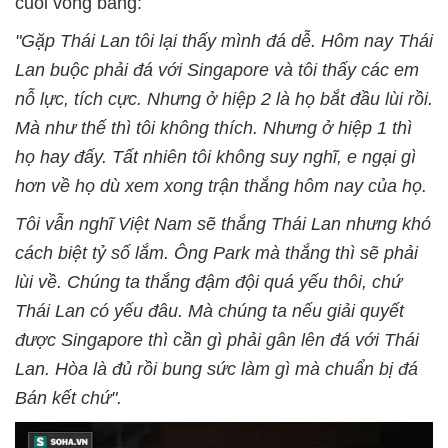
cuối vòng bảng:
"Gặp Thái Lan tôi lại thấy mình đá dễ. Hôm nay Thái
Lan buộc phải đá với Singapore và tôi thấy các em
nỗ lực, tích cực. Nhưng ở hiệp 2 là họ bắt đầu lùi rồi.
Mà như thế thì tôi không thích. Nhưng ở hiệp 1 thì
họ hay đấy. Tất nhiên tôi không suy nghĩ, e ngại gì
hơn về họ dù xem xong trận thắng hôm nay của họ.
Tôi vẫn nghĩ Việt Nam sẽ thắng Thái Lan nhưng khó
cách biệt tỷ số lắm. Ông Park mà thắng thì sẽ phải
lùi về. Chúng ta thắng đậm đội quá yếu thôi, chứ
Thái Lan có yếu đâu. Mà chúng ta nếu giải quyết
được Singapore thì cần gì phải gân lên đá với Thái
Lan. Hòa là đủ rồi bung sức làm gì mà chuẩn bị đá
Bán kết chứ".