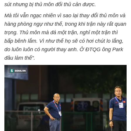
sút nhưng bị thủ môn đối thủ cản được.
Mà tôi vẫn ngạc nhiên vì sao lại thay đổi thủ môn và
hàng phòng ngự như thế, trong khi trận này rất quan
trọng. Thủ môn mà đá một trận, nghỉ một trận thì
bấp bênh lắm. Vì như thế họ sẽ có hơi chút lo lắng,
do luôn luôn có người thay anh. Ở ĐTQG ông Park
đâu làm thế".