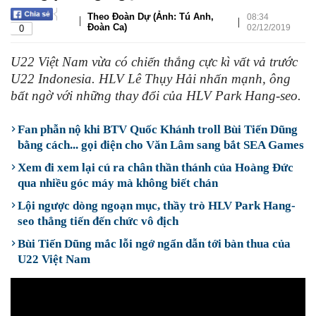
Theo Đoàn Dự (Ảnh: Tú Anh,
08:34
|
|
Đoàn Ca)
02/12/2019
0
U22 Việt Nam vừa có chiến thắng cực kì vất vả trước
U22 Indonesia. HLV Lê Thụy Hải nhấn mạnh, ông
bất ngờ với những thay đổi của HLV Park Hang-seo.
Fan phẫn nộ khi BTV Quốc Khánh troll Bùi Tiến Dũng
bằng cách... gọi điện cho Văn Lâm sang bắt SEA Games
Xem đi xem lại cú ra chân thần thánh của Hoàng Đức
qua nhiều góc máy mà không biết chán
Lội ngược dòng ngoạn mục, thầy trò HLV Park Hang-
seo thẳng tiến đến chức vô địch
Bùi Tiến Dũng mắc lỗi ngớ ngẩn dẫn tới bàn thua của
U22 Việt Nam