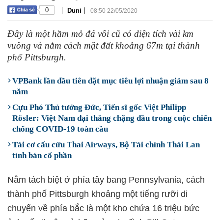
|
|
0
Duni
08:50 22/05/2020
Đây là một hầm mỏ đá vôi cũ có diện tích vài km
vuông và nằm cách mặt đất khoảng 67m tại thành
phố Pittsburgh.
VPBank lần đầu tiên đặt mục tiêu lợi nhuận giảm sau 8
năm
Cựu Phó Thủ tướng Đức, Tiến sĩ gốc Việt Philipp
Rösler: Việt Nam đại thắng chặng đầu trong cuộc chiến
chống COVID-19 toàn cầu
Tái cơ cấu cứu Thai Airways, Bộ Tài chính Thái Lan
tính bán cổ phần
Nằm tách biệt ở phía tây bang Pennsylvania, cách
thành phố Pittsburgh khoảng một tiếng rưỡi di
chuyển về phía bắc là một kho chứa 16 triệu bức