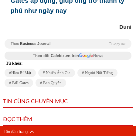
Gates áp dụng, giúp ông trở thành tỷ
phú như ngày nay
Duni
Theo
Business Journal
Copy link
Theo dõi Cafebiz.vn trên
Từ khóa:
Hầm Bí Mật
Nhiếp Ảnh Gia
Người Nổi Tiếng
Bill Gates
Bản Quyền
TIN CÙNG CHUYÊN MỤC
ĐỌC THÊM
Lên đầu trang