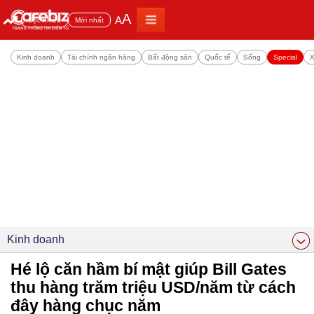
A
A
Đọc nhiều
Mới nhất
Kinh doanh
Tài chính ngân hàng
Bất động sản
Quốc tế
Sống
Special
X
Kinh doanh
Hé lộ căn hầm bí mật giúp Bill Gates
thu hàng trăm triệu USD/năm từ cách
đây hàng chục năm