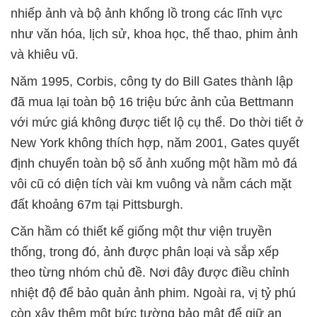
nhiếp ảnh và bộ ảnh khổng lồ trong các lĩnh vực
như văn hóa, lịch sử, khoa học, thể thao, phim ảnh
và khiêu vũ.
Năm 1995, Corbis, công ty do Bill Gates thành lập
đã mua lại toàn bộ 16 triệu bức ảnh của Bettmann
với mức giá không được tiết lộ cụ thể. Do thời tiết ở
New York không thích hợp, năm 2001, Gates quyết
định chuyển toàn bộ số ảnh xuống một hầm mỏ đá
vôi cũ có diện tích vài km vuông và nằm cách mặt
đất khoảng 67m tại Pittsburgh.
Căn hầm có thiết kế giống một thư viện truyền
thống, trong đó, ảnh được phân loại và sắp xếp
theo từng nhóm chủ đề. Nơi đây được điều chỉnh
nhiệt độ để bảo quản ảnh phim. Ngoài ra, vị tỷ phú
còn xây thêm một bức tường bảo mật để giữ an