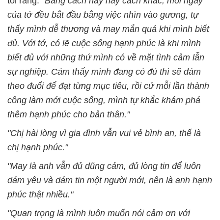
tôi rằng:
"Bằng cách này hay cách khác, mỗi ngày
của tớ đều bắt đầu bằng việc nhìn vào gương, tự
thấy mình dễ thương và may mắn quá khi mình biết
đủ. Với tớ, có lẽ cuộc sống hạnh phúc là khi mình
biết đủ với những thứ mình có về mặt tình cảm lẫn
sự nghiệp. Cảm thấy mình
đang có
đủ thì sẽ dám
theo đuổi để đạt từng mục tiêu, rồi cứ mỗi lần thành
công làm mới cuộc sống, mình tự khắc khám phá
thêm hạnh phúc cho bản thân."
"Chị
hài lòng vì gia đình vẫn
vui vẻ bình an
, thế là
chị hạnh phúc
."
"May là anh vẫn đủ dũng cảm, đủ lòng tin để luôn
dám yêu và dám tin một người mới, nên là anh hạnh
phúc thật nhiều."
"Quan trọng là mình luôn muốn nói cảm ơn với