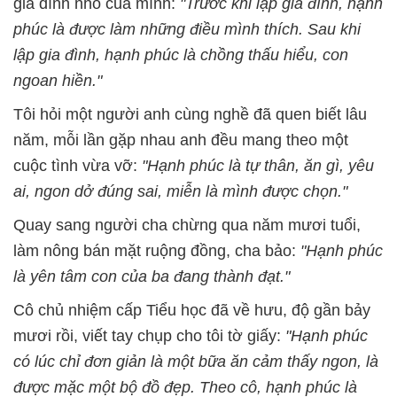
gia đình nhỏ của mình:
"Trước khi lập gia đình, hạnh
phúc là được làm những điều mình thích. Sau khi
lập gia đình, hạnh phúc là chồng thấu hiểu, con
ngoan hiền."
Tôi hỏi một người anh cùng nghề đã quen biết lâu
năm, mỗi lần gặp nhau anh đều mang theo một
cuộc tình vừa vỡ:
"Hạnh phúc là tự thân, ăn gì, yêu
ai, ngon dở đúng sai, miễn là mình được chọn."
Quay sang người cha chừng qua năm mươi tuổi,
làm nông bán mặt ruộng đồng, cha bảo:
"Hạnh phúc
là yên tâm con của ba đang thành đạt."
Cô chủ nhiệm cấp Tiểu học đã về hưu, độ gần bảy
mươi rồi, viết tay chụp cho tôi tờ giấy:
"Hạnh phúc
có lúc chỉ đơn giản là một bữa ăn cảm thấy ngon, là
được mặc một bộ đồ đẹp. Theo cô, hạnh phúc là