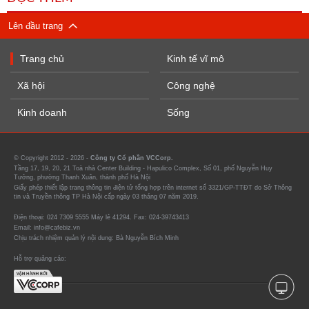
Lên đầu trang
Trang chủ
Kinh tế vĩ mô
Xã hội
Công nghệ
Kinh doanh
Sống
© Copyright 2012 - 2026 -
Công ty Cổ phần VCCorp.
Tầng 17, 19, 20, 21 Toà nhà Center Building - Hapulico Complex, Số 01, phố Nguyễn Huy
Tưởng, phường Thanh Xuân, thành phố Hà Nội
Giấy phép thiết lập trang thông tin điện tử tổng hợp trên internet số 3321/GP-TTĐT do Sở Thông
tin và Truyền thông TP Hà Nội cấp ngày 03 tháng 07 năm 2019.
Điện thoại: 024 7309 5555 Máy lẻ 41294. Fax: 024-39743413
Email: info@cafebiz.vn
Chịu trách nhiệm quản lý nội dung: Bà Nguyễn Bích Minh
Hỗ trợ quảng cáo: