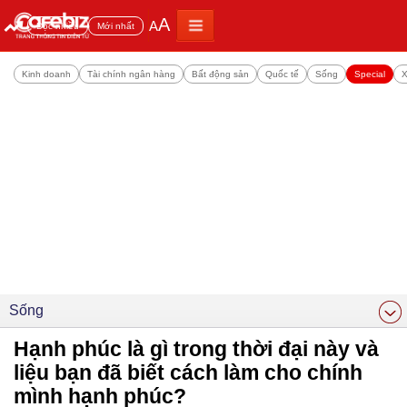
A
A
Đọc nhiều
Mới nhất
Kinh doanh
Tài chính ngân hàng
Bất động sản
Quốc tế
Sống
Special
X
Sống
Hạnh phúc là gì trong thời đại này và
liệu bạn đã biết cách làm cho chính
mình hạnh phúc?