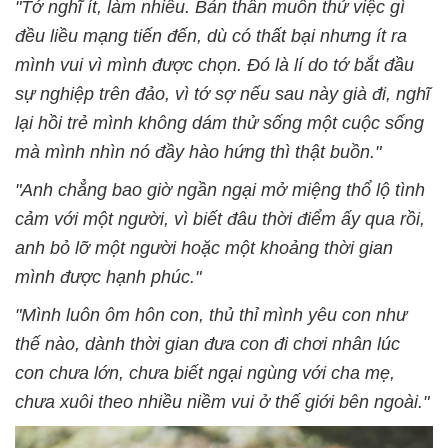
"Tớ nghĩ ít, làm nhiều. Bản thân muốn thử việc gì
đều liều mạng tiến đến, dù có thất bại nhưng ít ra
mình vui vì mình được chọn. Đó là lí do tớ bắt đầu
sự nghiệp trên đảo, vì tớ sợ nếu sau này già đi, nghĩ
lại hồi trẻ mình không dám thử sống một cuộc sống
mà mình nhìn nó đầy hào hứng thì thật buồn."
"Anh chẳng bao giờ ngần ngại mở miệng thổ lộ tình
cảm với một người, vì biết đâu thời điểm ấy qua rồi,
anh bỏ lỡ một người hoặc một khoảng thời gian
mình được hạnh phúc."
"Mình luôn ôm hôn con, thủ thỉ mình yêu con như
thế nào, dành thời gian đưa con đi chơi nhân lúc
con chưa lớn, chưa biết ngại ngùng với cha mẹ,
chưa xuôi theo nhiều niềm vui ở thế giới bên ngoài."