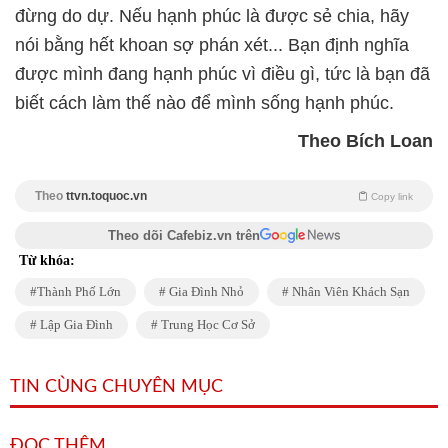
đừng do dự. Nếu hạnh phúc là được sẻ chia, hãy
nói bằng hết khoan sợ phán xét... Bạn định nghĩa
được mình đang hạnh phúc vì điều gì, tức là bạn đã
biết cách làm thế nào để mình sống hạnh phúc.
Theo Bích Loan
Theo
ttvn.toquoc.vn
Copy link
Theo dõi Cafebiz.vn trên
Từ khóa:
Thành Phố Lớn
Gia Đình Nhỏ
Nhân Viên Khách Sạn
Lập Gia Đình
Trung Học Cơ Sở
TIN CÙNG CHUYÊN MỤC
ĐỌC THÊM