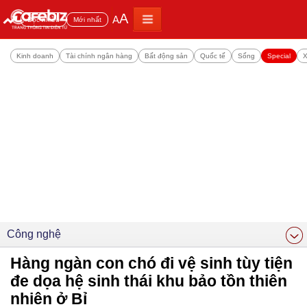
A
A
Đọc nhiều
Mới nhất
Kinh doanh
Tài chính ngân hàng
Bất động sản
Quốc tế
Sống
Special
X
Công nghệ
Hàng ngàn con chó đi vệ sinh tùy tiện
đe dọa hệ sinh thái khu bảo tồn thiên
nhiên ở Bỉ