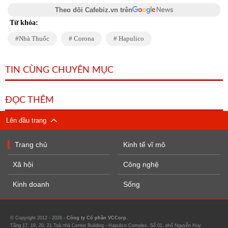
Theo dõi Cafebiz.vn trên
Từ khóa:
Nhà Thuốc
Corona
Hapulico
TIN CÙNG CHUYÊN MỤC
ĐỌC THÊM
Lên đầu trang
Trang chủ
Kinh tế vĩ mô
Xã hội
Công nghệ
Kinh doanh
Sống
© Copyright 2012 - 2026 -
Công ty Cổ phần VCCorp.
Tầng 17, 19, 20, 21 Toà nhà Center Building - Hapulico Complex, Số 01, phố Nguyễn Huy