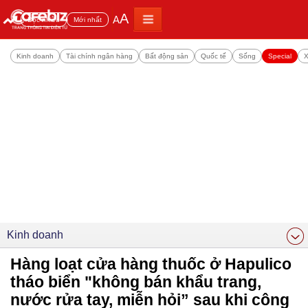
A
A
Đọc nhiều
Mới nhất
Kinh doanh
Tài chính ngân hàng
Bất động sản
Quốc tế
Sống
Special
X
Kinh doanh
Hàng loạt cửa hàng thuốc ở Hapulico
tháo biển "không bán khẩu trang,
nước rửa tay, miễn hỏi” sau khi công