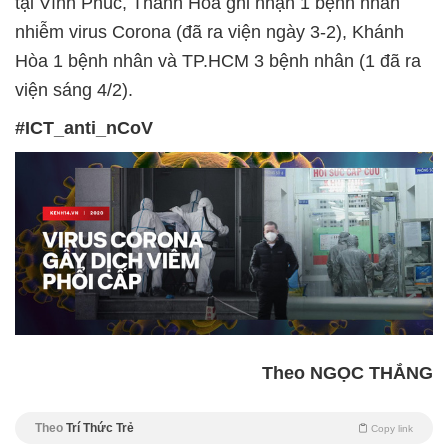
tại Vĩnh Phúc, Thanh Hóa ghi nhận 1 bệnh nhân
nhiễm virus Corona (đã ra viện ngày 3-2), Khánh
Hòa 1 bệnh nhân và TP.HCM 3 bệnh nhân (1 đã ra
viện sáng 4/2).
#ICT_anti_nCoV
Theo NGỌC THẮNG
Theo
Trí Thức Trẻ
Copy link