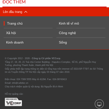
ĐỌC THÊM
Lên đầu trang
Trang chủ
Kinh tế vĩ mô
Xã hội
Công nghệ
Kinh doanh
Sống
© Copyright 2012 - 2026 -
Công ty Cổ phần VCCorp.
Tầng 17, 19, 20, 21 Toà nhà Center Building - Hapulico Complex, Số 01, phố Nguyễn Huy
Tưởng, phường Thanh Xuân, thành phố Hà Nội
Giấy phép thiết lập trang thông tin điện tử tổng hợp trên internet số 3321/GP-TTĐT do Sở Thông
tin và Truyền thông TP Hà Nội cấp ngày 03 tháng 07 năm 2019.
Điện thoại: 024 7309 5555 Máy lẻ 41294. Fax: 024-39743413
Email: info@cafebiz.vn
Chịu trách nhiệm quản lý nội dung: Bà Nguyễn Bích Minh
Hỗ trợ quảng cáo: