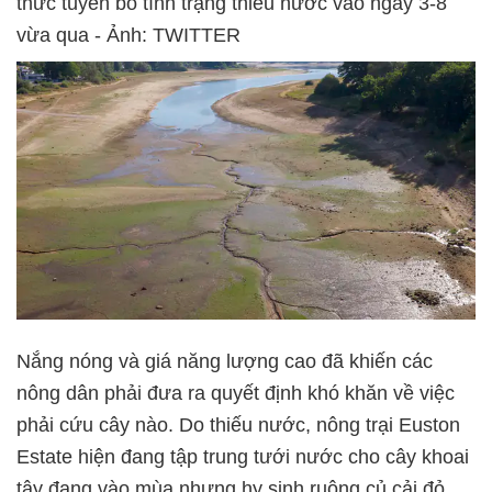
thức tuyên bố tình trạng thiếu nước vào ngày 3-8
vừa qua - Ảnh: TWITTER
Nắng nóng và giá năng lượng cao đã khiến các
nông dân phải đưa ra quyết định khó khăn về việc
phải cứu cây nào. Do thiếu nước, nông trại Euston
Estate hiện đang tập trung tưới nước cho cây khoai
tây đang vào mùa nhưng hy sinh ruộng củ cải đỏ.