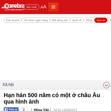
A
A
Đọc nhiều
Mới nhất
Kinh doanh
Tài chính ngân hàng
Bất động sản
Quốc tế
Sống
Special
X
Xã hội
Hạn hán 500 năm có một ở châu Âu
qua hình ảnh
|
|
0
Hồng Vân
09:00 14/08/2022