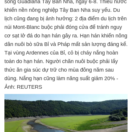
sông Guadiana Tây Ban Nha, ngày 6-8. Thiếu nước
khiến nền nông nghiệp Tây Ban Nha suy yếu. Du
lịch cũng đang bị ảnh hưởng: 2 địa điểm du lịch trên
núi Mont-Blanc buộc phải đóng cửa để tránh nguy
cơ sạt lở đá do hạn hán gây ra. Hạn hán khiến nông
dân nuôi bò sữa Bỉ và Pháp mất sản lượng đáng kể.
Tại vùng Ardennes của Bỉ, cỏ bị cháy nắng hoàn
toàn do hạn hán. Người chăn nuôi buộc phải lấy
thức ăn gia súc dự trữ cho mùa đông năm sau
dùng. Nắng hạn cũng làm năng suất giảm 20% -
Ảnh: REUTERS