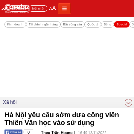
A
A
Đọc nhiều
Mới nhất
Kinh doanh
Tài chính ngân hàng
Bất động sản
Quốc tế
Sống
Special
X
Xã hội
Hà Nội yêu cầu sớm đưa công viên
Thiên Văn học vào sử dụng
|
|
0
Theo Trần Hoàng
16:49 13/11/2022