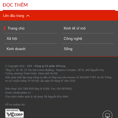
ĐỌC THÊM
Lên đầu trang
Trang chủ
Kinh tế vĩ mô
Xã hội
Công nghệ
Kinh doanh
Sống
© Copyright 2012 - 2026 -
Công ty Cổ phần VCCorp.
Tầng 17, 19, 20, 21 Toà nhà Center Building - Hapulico Complex, Số 01, phố Nguyễn Huy
Tưởng, phường Thanh Xuân, thành phố Hà Nội
Giấy phép thiết lập trang thông tin điện tử tổng hợp trên internet số 3321/GP-TTĐT do Sở Thông
tin và Truyền thông TP Hà Nội cấp ngày 03 tháng 07 năm 2019.
Điện thoại: 024 7309 5555 Máy lẻ 41294. Fax: 024-39743413
Email: info@cafebiz.vn
Chịu trách nhiệm quản lý nội dung: Bà Nguyễn Bích Minh
Hỗ trợ quảng cáo: