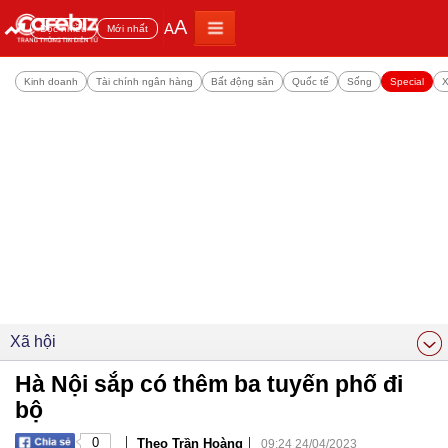
A
A
Đọc nhiều
Mới nhất
Kinh doanh
Tài chính ngân hàng
Bất động sản
Quốc tế
Sống
Special
X
Xã hội
Hà Nội sắp có thêm ba tuyến phố đi
bộ
|
|
0
Theo Trần Hoàng
09:24 24/04/2023