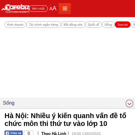
A
A
Đọc nhiều
Mới nhất
Kinh doanh
Tài chính ngân hàng
Bất động sản
Quốc tế
Sống
Special
X
Sống
Hà Nội: Nhiều ý kiến quanh vấn đề tổ
chức môn thi thứ tư vào lớp 10
|
|
0
Theo Hà Linh
19:00 13/02/2023