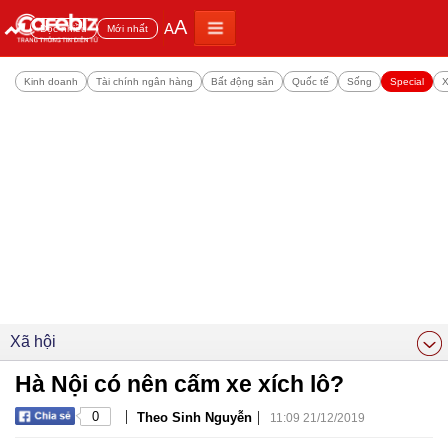
A
A
Đọc nhiều
Mới nhất
Kinh doanh
Tài chính ngân hàng
Bất động sản
Quốc tế
Sống
Special
X
Xã hội
Hà Nội có nên cấm xe xích lô?
|
|
0
Theo Sinh Nguyễn
11:09 21/12/2019