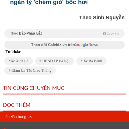
ngàn tỷ 'chém gió' bốc hơi
Theo Sinh Nguyễn
Theo
Báo Pháp luật
Copy link
Theo dõi Cafebiz.vn trên
Từ khóa:
Xe Xích Lô
UBND TP Hà Nội
Xe Ba Bánh
Giảm Ùn Tắc Giao Thông
TIN CÙNG CHUYÊN MỤC
ĐỌC THÊM
Lên đầu trang