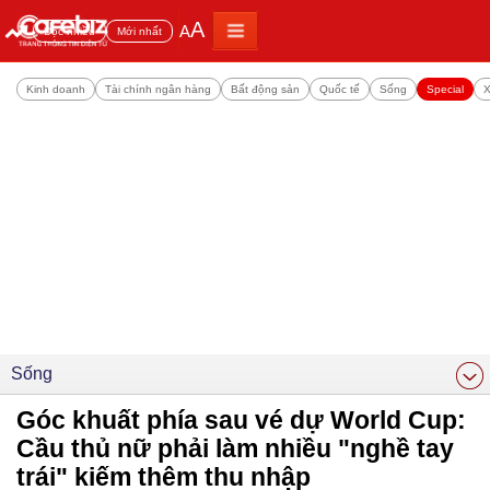
A
A
Đọc nhiều
Mới nhất
Kinh doanh
Tài chính ngân hàng
Bất động sản
Quốc tế
Sống
Special
X
Sống
Góc khuất phía sau vé dự World Cup:
Cầu thủ nữ phải làm nhiều "nghề tay
trái" kiếm thêm thu nhập