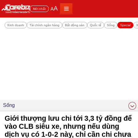
A
A
Đọc nhiều
Mới nhất
Kinh doanh
Tài chính ngân hàng
Bất động sản
Quốc tế
Sống
Special
X
Sống
Giới thượng lưu chi tới 3,3 tỷ đồng để
vào CLB siêu xe, nhưng nếu dùng
dịch vụ có 1-0-2 này, chỉ cần chi chưa