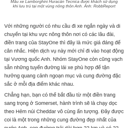
Mẫu xe Lamborghini Huracán Tecnica được khách sử dụng
khi lưu trú tại một vùng nông thôn Anh. Ảnh: RobbReport
Với những người có nhu cầu đi xe ngắn ngày và di
chuyển tại khu vực nông thôn nơi có các lâu đài,
điền trang của StayOne thì đây là mức giá đáng để
cân nhắc. Hiện dịch vụ này mới chỉ đi vào hoạt động
tại Vương quốc Anh. Nhóm StayOne còn cũng vạch
sẵn những tuyến đường lái xe phù hợp để tận
hưởng quang cảnh ngoạn mục và cung đường đặc
sắc ở mỗi địa điểm khác nhau.
Chẳng hạn, bạn có thể bắt đầu từ một điền trang
sang trọng ở Somerset, hành trình sẽ là chạy dọc
theo Hẻm núi Cheddar vô cùng ấn tượng. Đây được
coi là một trong những cung đường đẹp nhất của
nước Anh, con đường trải dài hơn 22 km và có 22