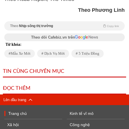
Theo Phương Linh
Theo
Nhịp sống thị trường
Copy link
Theo dõi Cafebiz.vn trên
Từ khóa:
Mẫu Xe Mới
Dịch Vụ Mới
5 Triệu Đồng
TIN CÙNG CHUYÊN MỤC
ĐỌC THÊM
Lên đầu trang
Trang chủ
Kinh tế vĩ mô
Xã hội
Công nghệ