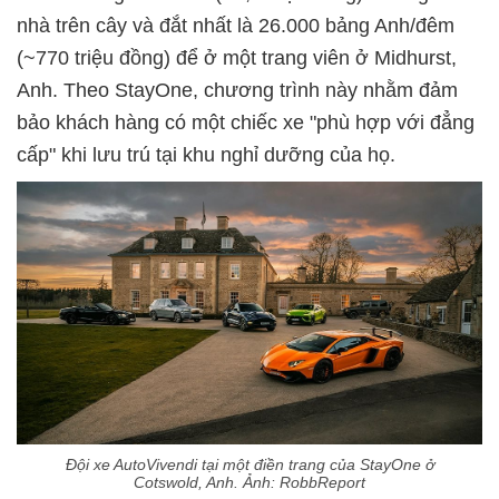
nhà trên cây và đắt nhất là 26.000 bảng Anh/đêm
(~770 triệu đồng) để ở một trang viên ở Midhurst,
Anh. Theo StayOne, chương trình này nhằm đảm
bảo khách hàng có một chiếc xe "phù hợp với đẳng
cấp" khi lưu trú tại khu nghỉ dưỡng của họ.
Đội xe AutoVivendi tại một điền trang của StayOne ở
Cotswold, Anh. Ảnh: RobbReport