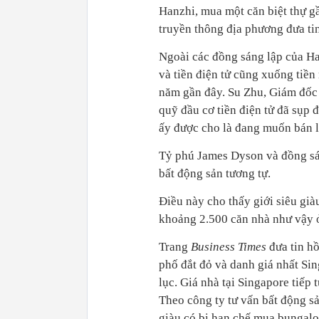
Hanzhi, mua một căn biệt thự gầ
truyền thông địa phương đưa tin
Ngoài các đồng sáng lập của Ha
và tiền điện tử cũng xuống tiề
năm gần đây. Su Zhu, Giám đốc 
quỹ đầu cơ tiền điện tử đã sụp 
ấy được cho là đang muốn bán l
Tỷ phú James Dyson và đồng sá
bất động sản tương tự.
Điều này cho thấy giới siêu gi
khoảng 2.500 căn nhà như vậy ở
Trang
Business Times
đưa tin h
phố đắt đỏ và danh giá nhất Si
lục. Giá nhà tại Singapore tiếp 
Theo công ty tư vấn bất động s
giàu có bị hạn chế mua bungalo