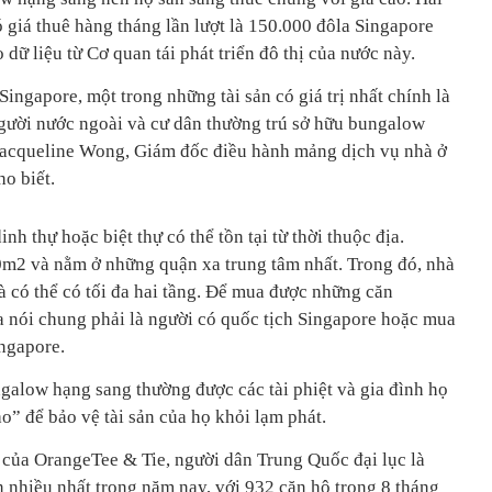
 giá thuê hàng tháng lần lượt là 150.000 đôla Singapore
dữ liệu từ Cơ quan tái phát triển đô thị của nước này.
ingapore, một trong những tài sản có giá trị nhất chính là
người nước ngoài và cư dân thường trú sở hữu bungalow
 Jacqueline Wong, Giám đốc điều hành mảng dịch vụ nhà ở
ho biết.
h thự hoặc biệt thự có thể tồn tại từ thời thuộc địa.
00m2 và nằm ở những quận xa trung tâm nhất. Trong đó, nhà
có thể có tối đa hai tầng. Để mua được những căn
 nói chung phải là người có quốc tịch Singapore hoặc mua
ngapore.
alow hạng sang thường được các tài phiệt và gia đình họ
o” để bảo vệ tài sản của họ khỏi lạm phát.
của OrangeTee & Tie, người dân Trung Quốc đại lục là
nhiều nhất trong năm nay, với 932 căn hộ trong 8 tháng