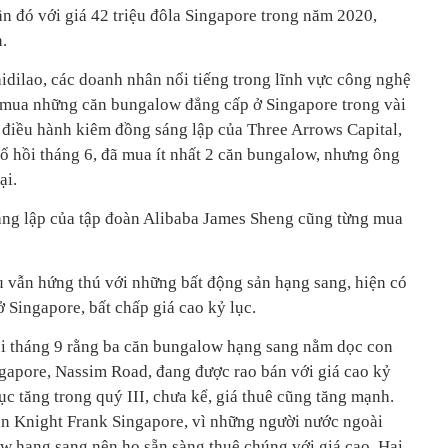
n đó với giá 42 triệu đôla Singapore trong năm 2020,
.
idilao, các doanh nhân nổi tiếng trong lĩnh vực công nghệ
n mua những căn bungalow đẳng cấp ở Singapore trong vài
điều hành kiêm đồng sáng lập của Three Arrows Capital,
đổ hồi tháng 6, đã mua ít nhất 2 căn bungalow, nhưng ông
ại.
ng lập của tập đoàn Alibaba James Sheng cũng từng mua
àu vẫn hứng thú với những bất động sản hạng sang, hiện có
 Singapore, bất chấp giá cao kỷ lục.
ồi tháng 9 rằng ba căn bungalow hạng sang nằm dọc con
ngapore, Nassim Road, đang được rao bán với giá cao kỷ
tục tăng trong quý III, chưa kể, giá thuê cũng tăng mạnh.
ản Knight Frank Singapore, vì những người nước ngoài
w hạng sang nên họ sẵn sàng thuê chúng với giá cao. Hai