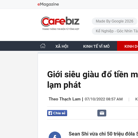
Bỏ qua điều hướng
CafeBiz - Trang chủ
Made By Google 2026
Kế Nghiệp - Góc Nhìn Tà
XÃ HỘI
KINH TẾ VĨ MÔ
KINH 
Giới siêu giàu đổ tiền
lạm phát
|
Theo Thạch Lam
|
07/10/2022 08:57 AM
K
Sean Shi vừa chi 50 triệu đôl