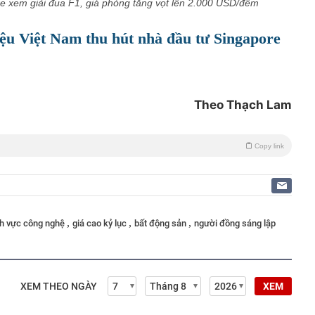
re xem giải đua F1, giá phòng tăng vọt lên 2.000 USD/đêm
ệu Việt Nam thu hút nhà đầu tư Singapore
Theo Thạch Lam
Copy link
,
,
,
nh vực công nghệ
giá cao kỷ lục
bất động sản
người đồng sáng lập
XEM THEO NGÀY
XEM