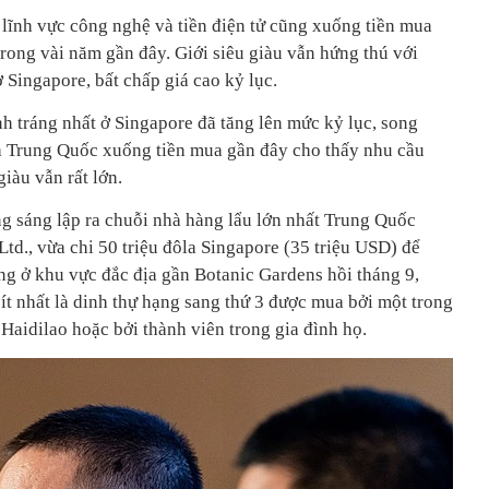
 lĩnh vực công nghệ và tiền điện tử cũng xuống tiền mua
ong vài năm gần đây. Giới siêu giàu vẫn hứng thú với
Singapore, bất chấp giá cao kỷ lục.
h tráng nhất ở Singapore đã tăng lên mức kỷ lục, song
a Trung Quốc xuống tiền mua gần đây cho thấy nhu cầu
iàu vẫn rất lớn.
ng sáng lập ra chuỗi nhà hàng lẩu lớn nhất Trung Quốc
Ltd., vừa chi 50 triệu đôla Singapore (35 triệu USD) để
g ở khu vực đắc địa gần Botanic Gardens hồi tháng 9,
 ít nhất là dinh thự hạng sang thứ 3 được mua bởi một trong
Haidilao hoặc bởi thành viên trong gia đình họ.