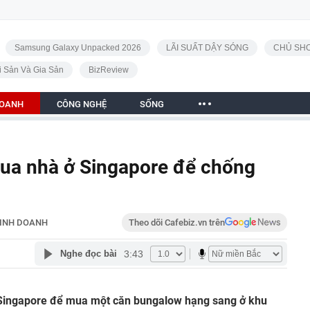
Samsung Galaxy Unpacked 2026
LÃI SUẤT DẬY SÓNG
CHỦ SHO
i Sản Và Gia Sản
BizReview
DOANH
CÔNG NGHỆ
SỐNG
 mua nhà ở Singapore để chống
INH DOANH
Theo dõi Cafebiz.vn trên
3:43
Nghe đọc bài
a Singapore để mua một căn bungalow hạng sang ở khu