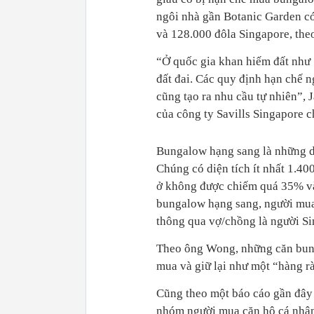
ngôi nhà gần Botanic Garden có
và 128.000 đôla Singapore, theo 
“Ở quốc gia khan hiếm đất như S
đất đai. Các quy định hạn chế 
cũng tạo ra nhu cầu tự nhiên”,
của công ty Savills Singapore c
Bungalow hạng sang là những din
Chúng có diện tích ít nhất 1.4
ở không được chiếm quá 35% và 
bungalow hạng sang, người mua
thông qua vợ/chồng là người Si
Theo ông Wong, những căn bung
mua và giữ lại như một “hàng rà
Cũng theo một báo cáo gần đây 
nhóm người mua căn hộ cá nhân 