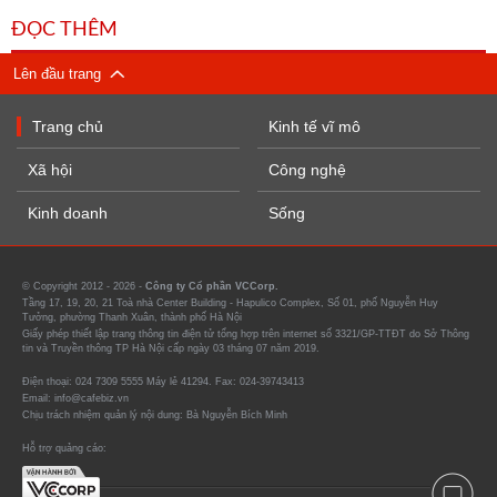
ĐỌC THÊM
Lên đầu trang
Trang chủ
Kinh tế vĩ mô
Xã hội
Công nghệ
Kinh doanh
Sống
© Copyright 2012 - 2026 -
Công ty Cổ phần VCCorp.
Tầng 17, 19, 20, 21 Toà nhà Center Building - Hapulico Complex, Số 01, phố Nguyễn Huy
Tưởng, phường Thanh Xuân, thành phố Hà Nội
Giấy phép thiết lập trang thông tin điện tử tổng hợp trên internet số 3321/GP-TTĐT do Sở Thông
tin và Truyền thông TP Hà Nội cấp ngày 03 tháng 07 năm 2019.
Điện thoại: 024 7309 5555 Máy lẻ 41294. Fax: 024-39743413
Email: info@cafebiz.vn
Chịu trách nhiệm quản lý nội dung: Bà Nguyễn Bích Minh
Hỗ trợ quảng cáo: