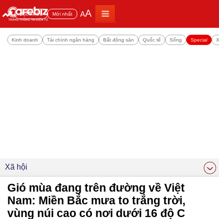
A
A
Đọc nhiều
Mới nhất
Kinh doanh
Tài chính ngân hàng
Bất động sản
Quốc tế
Sống
Special
X
Xã hội
Gió mùa đang trên đường về Việt
Nam: Miền Bắc mưa to trắng trời,
vùng núi cao có nơi dưới 16 độ C