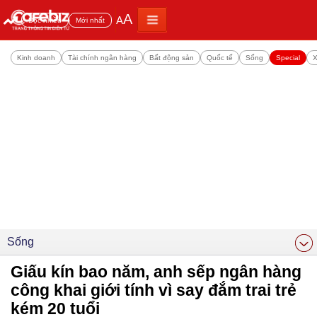
A
A
Đọc nhiều
Mới nhất
Kinh doanh
Tài chính ngân hàng
Bất động sản
Quốc tế
Sống
Special
X
Sống
Giấu kín bao năm, anh sếp ngân hàng
công khai giới tính vì say đắm trai trẻ
kém 20 tuổi