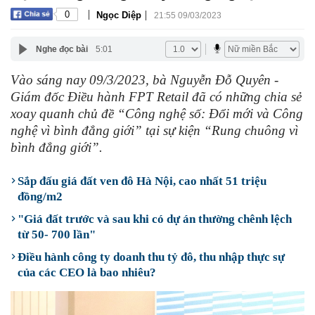
|
|
0
Ngọc Diệp
21:55 09/03/2023
Nghe đọc bài
5:01
Vào sáng nay 09/3/2023, bà Nguyễn Đỗ Quyên -
Giám đốc Điều hành FPT Retail đã có những chia sẻ
xoay quanh chủ đề “Công nghệ số: Đổi mới và Công
nghệ vì bình đẳng giới” tại sự kiện “Rung chuông vì
bình đẳng giới”.
Sắp đấu giá đất ven đô Hà Nội, cao nhất 51 triệu
đồng/m2
"Giá đất trước và sau khi có dự án thường chênh lệch
từ 50- 700 lần"
Điều hành công ty doanh thu tỷ đô, thu nhập thực sự
của các CEO là bao nhiêu?