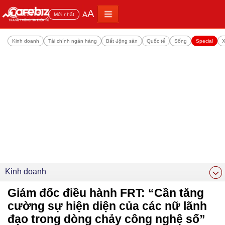
A
A
Đọc nhiều
Mới nhất
Kinh doanh
Tài chính ngân hàng
Bất động sản
Quốc tế
Sống
Special
X
Kinh doanh
Giám đốc điều hành FRT: “Cần tăng
cường sự hiện diện của các nữ lãnh
đạo trong dòng chảy công nghệ số”